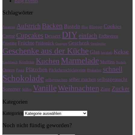
Blog Events
Schlagwörter
Backen
Aufstrich
Basteln
Cookies
Blogger
Amaretto
Blog
DIY
Cupcakes
einfach
Dessert
Creme
Erdbeeren
Früchte
Geschenk
Frühstück
Frosting
Gastpost
Geschenke
Geschenke aus der Küche
Kekse
Glas
herzhaft
Marmelade
Kuchen
Muffins
Konfitüre
Knoblauch
Nudeln
schnell
Plätzchen
Ostern
Päckchenschickereien
Pasta
Rhabarber
Schokolade
selbstgemacht
selber machen
selbermachen
Vanille
Weihnachten
Zucker
Sommer
Zimt
Süßes
Kategorien
Kategorien
Noch nicht fündig geworden?