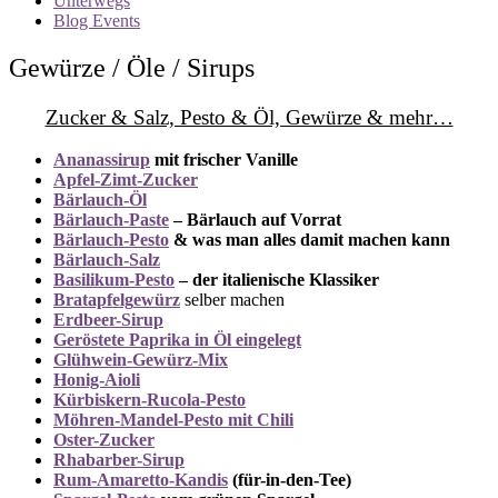
Unterwegs
Blog Events
Gewürze / Öle / Sirups
Zucker & Salz, Pesto & Öl, Gewürze & mehr…
Ananassirup
mit frischer Vanille
Apfel-Zimt-Zucker
Bärlauch-Öl
Bärlauch-Paste
– Bärlauch auf Vorrat
Bärlauch-Pesto
& was man alles damit machen kann
Bärlauch-Salz
Basilikum-Pesto
– der italienische Klassiker
Bratapfelg
ewürz
selber machen
Erdbeer-Sirup
Geröstete Paprika in Öl eingelegt
Glühwein-Gewürz-Mix
Honig-Aioli
Kürbiskern-Rucola-Pesto
Möhren-Mandel-Pesto mit Chili
Oster-Zucker
Rhabarber-Sirup
Rum-Amaretto-Kandis
(für-in-den-Tee)