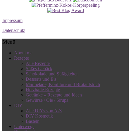
Impressum
Datenschutz
Menü
About me
Rezepte
Alle Rezepte
Süßes Gebäck
Schokolade und Süßigkeiten
Desserts und Eis
Marmelade, Konfitüre und Brotaufstrich
Herzhafte Rezepte
Getränke – Rezepte und Ideen
Gewürze / Öle / Sirups
DIY
Alle DIYs von A-Z
DIY Kosmetik
Basteln
Unterwegs