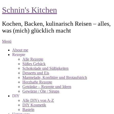
Schnin's Kitchen
Kochen, Backen, kulinarisch Reisen – alles,
was (mich) glücklich macht
Menü
About me
Rezepte
Alle Rezepte
Süßes Gebäck
Schokolade und Süßigkeiten
Desserts und Eis
Marmelade, Konfitüre und Brotaufstrich
Herzhafte Rezepte
Getränke – Rezepte und Ideen
Gewürze / Öle / Sirups
DIY
Alle DIYs von A-Z
DIY Kosmetik
Basteln