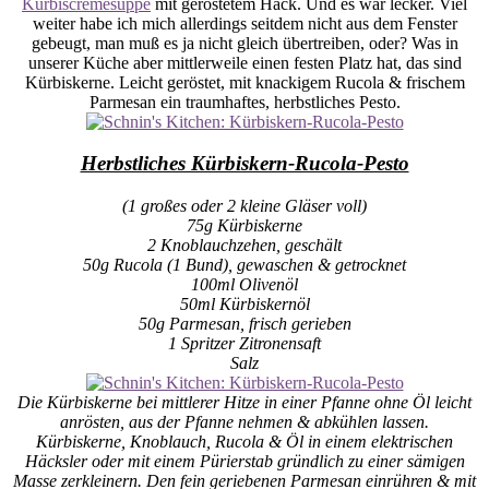
Kürbiscremesuppe
mit geröstetem Hack. Und es war lecker. Viel
weiter habe ich mich allerdings seitdem nicht aus dem Fenster
gebeugt, man muß es ja nicht gleich übertreiben, oder? Was in
unserer Küche aber mittlerweile einen festen Platz hat, das sind
Kürbiskerne. Leicht geröstet, mit knackigem Rucola & frischem
Parmesan ein traumhaftes, herbstliches Pesto.
Herbstliches Kürbiskern-Rucola-Pesto
(1 großes oder 2 kleine Gläser voll)
75g Kürbiskerne
2 Knoblauchzehen, geschält
50g Rucola (1 Bund), gewaschen & getrocknet
100ml Olivenöl
50ml Kürbiskernöl
50g Parmesan, frisch gerieben
1 Spritzer Zitronensaft
Salz
Die Kürbiskerne bei mittlerer Hitze in einer Pfanne ohne Öl leicht
anrösten, aus der Pfanne nehmen & abkühlen lassen.
Kürbiskerne, Knoblauch, Rucola & Öl in einem elektrischen
Häcksler oder mit einem Pürierstab gründlich zu einer sämigen
Masse zerkleinern. Den fein geriebenen Parmesan einrühren & mit