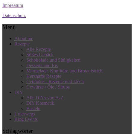
Impressum
Datenschutz
Menü
About me
Rezepte
Alle Rezepte
Süßes Gebäck
Schokolade und Süßigkeiten
Desserts und Eis
Marmelade, Konfitüre und Brotaufstrich
Herzhafte Rezepte
Getränke – Rezepte und Ideen
Gewürze / Öle / Sirups
DIY
Alle DIYs von A-Z
DIY Kosmetik
Basteln
Unterwegs
Blog Events
Schlagwörter