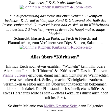
Zitronensaft & Salz abschmecken.
Zur Aufbewahrung das Pesto mit einer Schicht Öl komplett
bedecken & darauf achten, daß Rand & Glaswand oberhalb des
Pestos sauber sind. Gut verschlossen hält es sich so im Kühlschrank
mindestens 2-3 Wochen, wenn es denn überhaupt mal so lange
überlebt.
Schmeckt: klassisch zu Pasta, zu Fisch & Fleisch, auf
Flammkuchen, zum Verfeinern von Dips, Saucen, Salaten …
Alles übers “Kürbissen”
Ich muß Euch noch etwas erzählen: “Wichteln” kennt Ihr, oder?
Aber kennt Ihr auch “Hühnern” & “Kürbissen”? Das hat Tina von
Praliné Surprise
erfunden, damit man sich nicht nur zu Weihnachten
etwas schenken darf. Selbstgemachte Kleinigkeiten zaubern,
verschicken & selber auch ein Überraschungpäckchen bekommen,
klar bin ich dabei. Der Plan stand auch schnell; etwas Süßes &
etwas Herzhaftes sollte es sein & etwas Gekauftes durfte auch noch
mit ins Paket.
So durfte Melanie von
Melli’s Kreative Seite
dann Folgendes
auspacken: