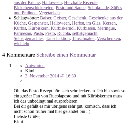
aus der Küche
,
Halloween
,
Herzhafte Rezepte
,
Päckchenschickereien
,
Pesto und Sauce
,
Schokolade, Süßes
und Pralinen
,
Vegetarisch
Schlagwörter:
Baiser
,
Geister
,
Geschenk
,
Geschenke aus der
Küche
,
Gespenster
,
Halloween
,
Herbst
,
im Glas
,
Kerzen
,
Kürbis
,
Kürbiskern
,
Kürbiskernöl
,
Kürbissen
,
Meringue
,
Parmesan
,
Pasta
,
Pesto
,
Rucola
,
selbstgemacht
,
Selbstgemachtes
,
Tauschaktion
,
Tauschpaket
,
Verschenken
,
wichteln
4 Kommentare
Schreibe einen Kommentar
Antworten
Kimi
3. November 2014 @ 16:30
Oh, das Pesto Rezept hört sich sehr lecker an. Ich bin sowieso
ein großer Fan von Rucolapesto und mit Kürbiskernen muss
ich das unbedingt mal ausprobieren.
Bei dir gefällt es mir übrigens sehr gut, komisch, dass ich
nicht schon früher mal hier gelandet bin :-)
Liebste Grüße,
Kimi