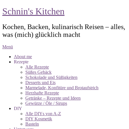
Schnin's Kitchen
Kochen, Backen, kulinarisch Reisen – alles,
was (mich) glücklich macht
Menü
About me
Rezepte
Alle Rezepte
Süßes Gebäck
Schokolade und Süßigkeiten
Desserts und Eis
Marmelade, Konfitüre und Brotaufstrich
Herzhafte Rezepte
Getränke – Rezepte und Ideen
Gewürze / Öle / Sirups
DIY
Alle DIYs von A-Z
DIY Kosmetik
Basteln