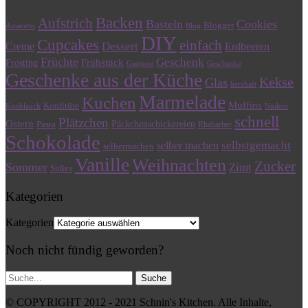
Backen
Aufstrich
Basteln
Cookies
Blogger
Amaretto
Blog
DIY
Cupcakes
einfach
Dessert
Creme
Erdbeeren
Früchte
Geschenk
Frühstück
Frosting
Gastpost
Geschenke
Geschenke aus der Küche
Kekse
Glas
herzhaft
Marmelade
Kuchen
Muffins
Konfitüre
Knoblauch
Nudeln
schnell
Plätzchen
Ostern
Päckchenschickereien
Pasta
Rhabarber
Schokolade
selbstgemacht
selber machen
selbermachen
Vanille
Weihnachten
Zucker
Sommer
Zimt
Süßes
Kategorien
Kategorien
Noch nicht fündig geworden?
© COPYRIGHT 2012 - 2021 Schnin's Kitchen. Alle Inhalte,