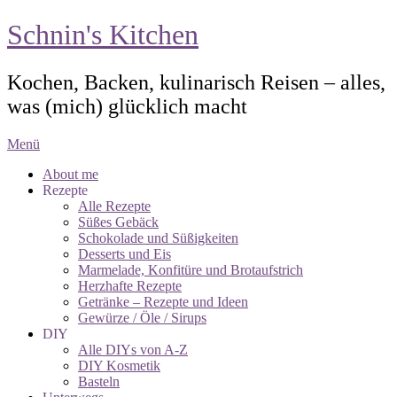
Schnin's Kitchen
Kochen, Backen, kulinarisch Reisen – alles,
was (mich) glücklich macht
Menü
About me
Rezepte
Alle Rezepte
Süßes Gebäck
Schokolade und Süßigkeiten
Desserts und Eis
Marmelade, Konfitüre und Brotaufstrich
Herzhafte Rezepte
Getränke – Rezepte und Ideen
Gewürze / Öle / Sirups
DIY
Alle DIYs von A-Z
DIY Kosmetik
Basteln