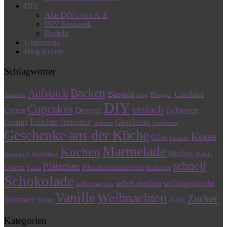
DIY
Alle DIYs von A-Z
DIY Kosmetik
Basteln
Unterwegs
Blog Events
Schlagwörter
Backen
Aufstrich
Basteln
Cookies
Blogger
Amaretto
Blog
DIY
Cupcakes
einfach
Dessert
Creme
Erdbeeren
Früchte
Geschenk
Frühstück
Frosting
Gastpost
Geschenke
Geschenke aus der Küche
Kekse
Glas
herzhaft
Marmelade
Kuchen
Muffins
Konfitüre
Knoblauch
Nudeln
schnell
Plätzchen
Ostern
Päckchenschickereien
Pasta
Rhabarber
Schokolade
selbstgemacht
selber machen
selbermachen
Vanille
Weihnachten
Zucker
Sommer
Zimt
Süßes
Kategorien