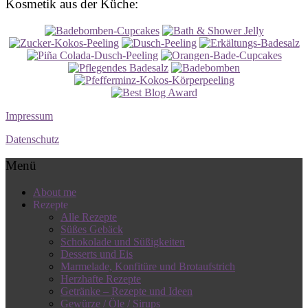
Kosmetik aus der Küche:
Impressum
Datenschutz
Menü
About me
Rezepte
Alle Rezepte
Süßes Gebäck
Schokolade und Süßigkeiten
Desserts und Eis
Marmelade, Konfitüre und Brotaufstrich
Herzhafte Rezepte
Getränke – Rezepte und Ideen
Gewürze / Öle / Sirups