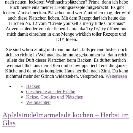
nach neuen, leckeren Weihnachtsplätzchen? Prima, denn ich habe
Euch heute eins meiner Lieblingsrezepte mitgebracht. Es gibt
leckere Zimtschnecken-Plätzchen und wer Zimtrollen mag, der wird
auch diese Plätzchen lieben. Mit dem Rezept darf ich heute das
Türchen Nr. 12 vom “Create yourself a merry little Christmas”
Adventskalender von der lieben Laura aka TryTryTry öffnen und
mich damit einreihen in eine Menge wirklich toller Rezepte und
DIY-Ideen.
Sie sind schön zimtig und man munkelt, falls jemand bisher noch
nicht so richtig in Weihnachtsstimmung gekommen ist, dann reicht
allein der Duft dieser Plätzchen beim Backen. Es duftet herrlich
weihnachtlich aus dem Ofen und schwupps riecht erst die ganze
Küche und dann das komplette Haus herrlich nach Zimt. Da kann
nichtmal mehr der Grinch widerstehen, versprochen.
Weiterlesen
Backen
Geschenke aus der Küche
Kekse, Cookies und Plätzchen
Weihnachten
Apfelstrudelmarmelade kochen – Herbst im
Glas