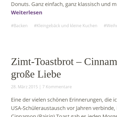
Donuts. Ganz einfach, ganz klassisch und m
Weiterlesen
Backen
Kleingebäck und kleine Kuchen
Weih
Zimt-Toastbrot – Cinnam
große Liebe
28. März 2015
7 Kommentare
Eine der vielen schönen Erinnerungen, die 
USA-Schüleraustausch vor Jahren verbinde, i
Cinnamon (Raisin) Toast gab es jeden Morge