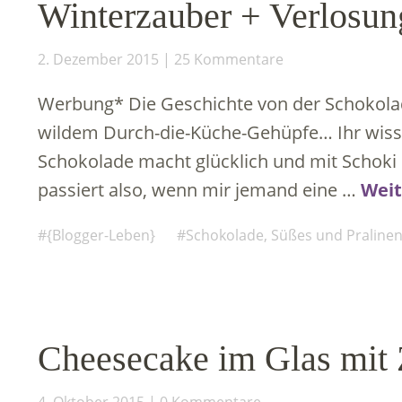
Winterzauber + Verlosun
2. Dezember 2015
25 Kommentare
Werbung* Die Geschichte von der Schokola
wildem Durch-die-Küche-Gehüpfe… Ihr wisst j
Schokolade macht glücklich und mit Schoki 
passiert also, wenn mir jemand eine …
Weit
{Blogger-Leben}
Schokolade, Süßes und Praline
Cheesecake im Glas mit 