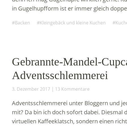
in Gugelhupfform ist er immer gleich doppe
Backen
Kleingebäck und kleine Kuchen
Kuche
Gebrannte-Mandel-Cupca
Adventsschlemmerei
3. Dezember 2017
13 Kommentare
Adventsschlemmerei unter Bloggern und jede
mit? Da bin ich doch sofort dabei. Diesmal 
virtuellen Kaffeeklatsch, sondern einen ri