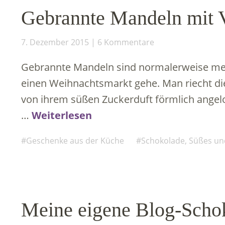
Gebrannte Mandeln mit V
7. Dezember 2015
6 Kommentare
Gebrannte Mandeln sind normalerweise mei
einen Weihnachtsmarkt gehe. Man riecht d
von ihrem süßen Zuckerduft förmlich angelo
…
Weiterlesen
Geschenke aus der Küche
Schokolade, Süßes un
Meine eigene Blog-Schok