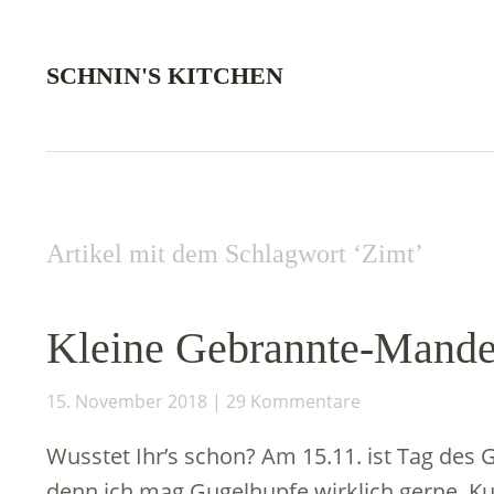
SCHNIN'S KITCHEN
Artikel mit dem Schlagwort ‘
Zimt
’
Kleine Gebrannte-Mande
15. November 2018
29 Kommentare
Wusstet Ihr’s schon? Am 15.11. ist Tag des G
denn ich mag Gugelhupfe wirklich gerne. Kuc