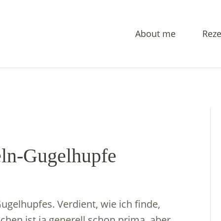
About me
Reze
ln-Gugelhupfe
ugelhupfes. Verdient, wie ich finde,
hen ist ja generell schon prima, aber