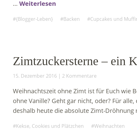
…
Weiterlesen
{Blogger-Leben}
Backen
Cupcakes und Muffi
Zimtzuckersterne – ein 
15. Dezember 2016
2 Kommentare
Weihnachtszeit ohne Zimt ist für Euch wie B
ohne Vanille? Geht gar nicht, oder? Für alle
deshalb heute die absolute Zimt-Dröhnung
Kekse, Cookies und Plätzchen
Weihnachten