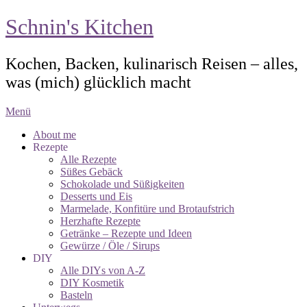
Schnin's Kitchen
Kochen, Backen, kulinarisch Reisen – alles,
was (mich) glücklich macht
Menü
About me
Rezepte
Alle Rezepte
Süßes Gebäck
Schokolade und Süßigkeiten
Desserts und Eis
Marmelade, Konfitüre und Brotaufstrich
Herzhafte Rezepte
Getränke – Rezepte und Ideen
Gewürze / Öle / Sirups
DIY
Alle DIYs von A-Z
DIY Kosmetik
Basteln