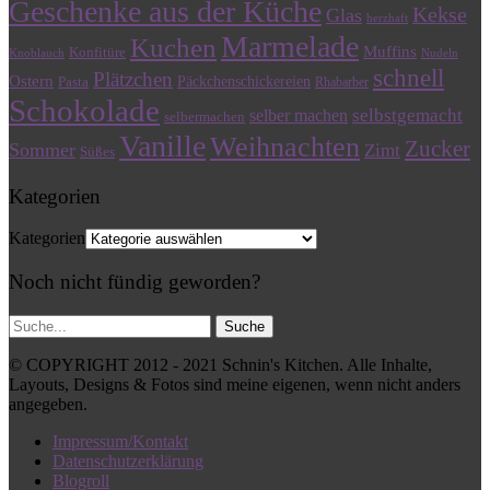
Geschenke aus der Küche
Kekse
Glas
herzhaft
Marmelade
Kuchen
Muffins
Konfitüre
Knoblauch
Nudeln
schnell
Plätzchen
Ostern
Päckchenschickereien
Pasta
Rhabarber
Schokolade
selbstgemacht
selber machen
selbermachen
Vanille
Weihnachten
Zucker
Sommer
Zimt
Süßes
Kategorien
Kategorien
Noch nicht fündig geworden?
© COPYRIGHT 2012 - 2021 Schnin's Kitchen. Alle Inhalte,
Layouts, Designs & Fotos sind meine eigenen, wenn nicht anders
angegeben.
Impressum/Kontakt
Datenschutzerklärung
Blogroll