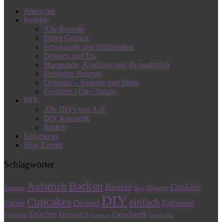
About me
Rezepte
Alle Rezepte
Süßes Gebäck
Schokolade und Süßigkeiten
Desserts und Eis
Marmelade, Konfitüre und Brotaufstrich
Herzhafte Rezepte
Getränke – Rezepte und Ideen
Gewürze / Öle / Sirups
DIY
Alle DIYs von A-Z
DIY Kosmetik
Basteln
Unterwegs
Blog Events
Schlagwörter
Backen
Aufstrich
Basteln
Cookies
Blogger
Amaretto
Blog
DIY
Cupcakes
einfach
Dessert
Creme
Erdbeeren
Früchte
Geschenk
Frühstück
Frosting
Gastpost
Geschenke