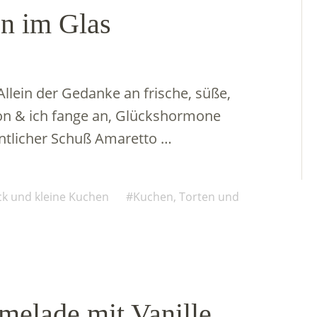
n im Glas
 Allein der Gedanke an frische, süße,
chon & ich fange an, Glückshormone
entlicher Schuß Amaretto …
ck und kleine Kuchen
Kuchen, Torten und
elade mit Vanille