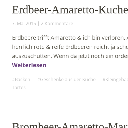
Erdbeer-Amaretto-Kuche
7. Mai 2015
2 Kommentare
Erdbeere trifft Amaretto & ich bin verloren.
herrlich rote & reife Erdbeeren reicht ja s
auszuschütten. Wenn da jetzt noch ein ord
Weiterlesen
Backen
Geschenke aus der Küche
Kleingebä
Tartes
Brombeer-Amaretto-Marm