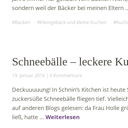
sondern weil der Bäcker bei meinen Eltern
Backen
Kleingebäck und kleine Kuchen
Kuche
Schneebälle – leckere 
19. Januar 2016
0 Kommentare
Deckuuuuung! In Schnin’s Kitchen ist heute
zuckersüße Schneebälle fliegen tief. Vielle
auf anderen Blogs gelesen: da Frau Holle gr
ließ, hatte …
Weiterlesen