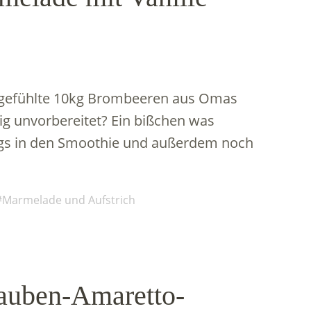
d gefühlte 10kg Brombeeren aus Omas
g unvorbereitet? Ein bißchen was
ags in den Smoothie und außerdem noch
Marmelade und Aufstrich
rauben-Amaretto-