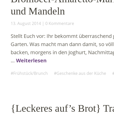
und Mandeln
13. August 2014
0 Kommentare
Stellt Euch vor: Ihr bekommt überraschen
Garten. Was macht man dann damit, so völli
backen, morgens in den Joghurt, Nachmitt
…
Weiterlesen
Frühstück/Brunch
Geschenke aus der Küche
{Leckeres auf’s Brot} T