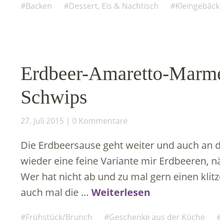
Backen
Dessert, Eis & Nachtisch
Kleingebäck
Erdbeer-Amaretto-Marme
Schwips
27. Juli 2015
0 Kommentare
Die Erdbeersause geht weiter und auch an
wieder eine feine Variante mir Erdbeeren,
Wer hat nicht ab und zu mal gern einen klit
auch mal die …
Weiterlesen
Frühstück/Brunch
Geschenke aus der Küche