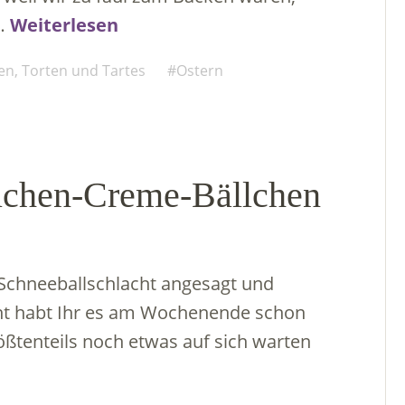
 …
Weiterlesen
n, Torten und Tartes
Ostern
Kuchen-Creme-Bällchen
 Schneeballschlacht angesagt und
icht habt Ihr es am Wochenende schon
ößtenteils noch etwas auf sich warten