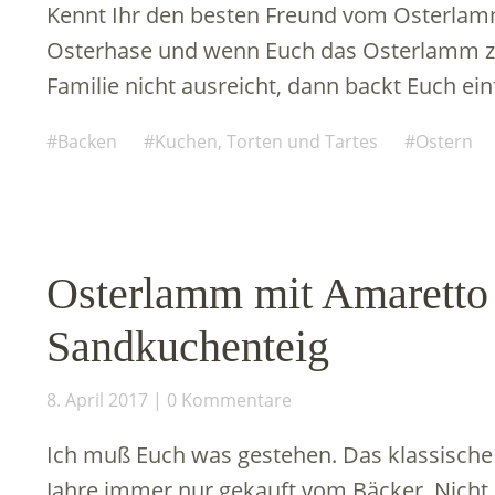
Kennt Ihr den besten Freund vom Osterlamm?
Osterhase und wenn Euch das Osterlamm zu g
Familie nicht ausreicht, dann backt Euch ei
Backen
Kuchen, Torten und Tartes
Ostern
Osterlamm mit Amaretto 
Sandkuchenteig
8. April 2017
0 Kommentare
Ich muß Euch was gestehen. Das klassische 
Jahre immer nur gekauft vom Bäcker. Nicht,