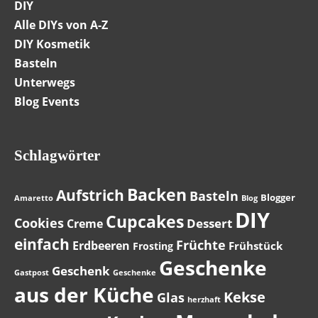
DIY
Alle DIYs von A-Z
DIY Kosmetik
Basteln
Unterwegs
Blog Events
Schlagwörter
Backen
Aufstrich
Basteln
Blogger
Amaretto
Blog
DIY
Cupcakes
Cookies
Dessert
Creme
einfach
Früchte
Erdbeeren
Frühstück
Frosting
Geschenke
Geschenk
Gastpost
Geschenke
aus der Küche
Kekse
Glas
herzhaft