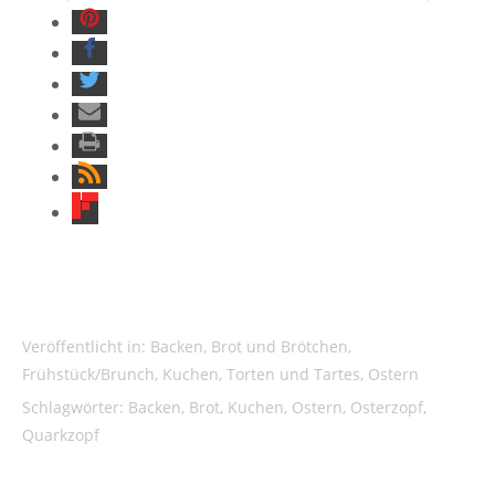
Veröffentlicht in:
Backen
,
Brot und Brötchen
,
Frühstück/Brunch
,
Kuchen, Torten und Tartes
,
Ostern
Schlagwörter:
Backen
,
Brot
,
Kuchen
,
Ostern
,
Osterzopf
,
Quarkzopf