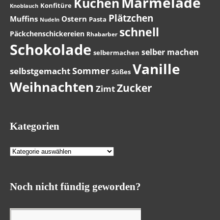
Marmelade
Kuchen
Konfitüre
Knoblauch
Plätzchen
Muffins
Ostern
Pasta
Nudeln
schnell
Päckchenschickereien
Rhabarber
Schokolade
selber machen
selbermachen
Vanille
Sommer
selbstgemacht
Süßes
Weihnachten
Zucker
Zimt
Kategorien
Kategorien
Noch nicht fündig geworden?