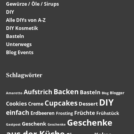
Gewürze / Öle / Sirups
DIY
Alle DIYs von A-Z
DIY Kosmetik
Basteln
Unterwegs
Blog Events
Schlagwörter
Backen
Aufstrich
Basteln
Blogger
Amaretto
Blog
DIY
Cupcakes
Cookies
Dessert
Creme
einfach
Früchte
Erdbeeren
Frühstück
Frosting
Geschenke
Geschenk
Gastpost
Geschenke
aus der Küche