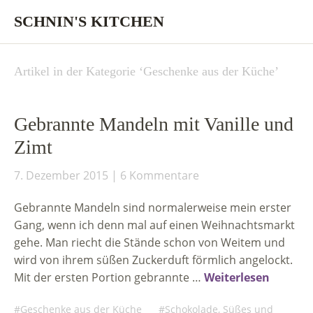
SCHNIN'S KITCHEN
Artikel in der Kategorie ‘
Geschenke aus der Küche
’
Gebrannte Mandeln mit Vanille und
Zimt
7. Dezember 2015
6 Kommentare
Gebrannte Mandeln sind normalerweise mein erster
Gang, wenn ich denn mal auf einen Weihnachtsmarkt
gehe. Man riecht die Stände schon von Weitem und
wird von ihrem süßen Zuckerduft förmlich angelockt.
Mit der ersten Portion gebrannte …
Weiterlesen
Geschenke aus der Küche
Schokolade, Süßes und