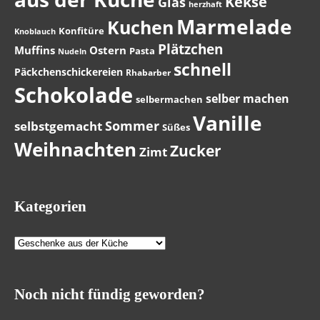
Kekse
Glas
herzhaft
Marmelade
Kuchen
Konfitüre
Knoblauch
Plätzchen
Muffins
Ostern
Pasta
Nudeln
schnell
Päckchenschickereien
Rhabarber
Schokolade
selber machen
selbermachen
Vanille
Sommer
selbstgemacht
Süßes
Weihnachten
Zucker
Zimt
Kategorien
Kategorien
Noch nicht fündig geworden?