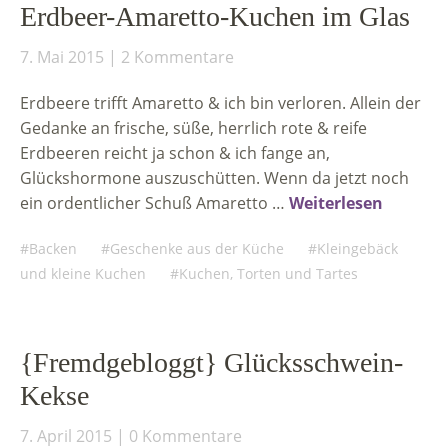
Erdbeer-Amaretto-Kuchen im Glas
7. Mai 2015
2 Kommentare
Erdbeere trifft Amaretto & ich bin verloren. Allein der
Gedanke an frische, süße, herrlich rote & reife
Erdbeeren reicht ja schon & ich fange an,
Glückshormone auszuschütten. Wenn da jetzt noch
ein ordentlicher Schuß Amaretto …
Weiterlesen
Backen
Geschenke aus der Küche
Kleingebäck
und kleine Kuchen
Kuchen, Torten und Tartes
{Fremdgebloggt} Glücksschwein-
Kekse
7. April 2015
0 Kommentare