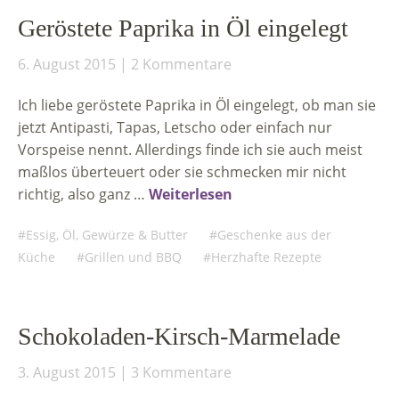
Geröstete Paprika in Öl eingelegt
6. August 2015
2 Kommentare
Ich liebe geröstete Paprika in Öl eingelegt, ob man sie
jetzt Antipasti, Tapas, Letscho oder einfach nur
Vorspeise nennt. Allerdings finde ich sie auch meist
maßlos überteuert oder sie schmecken mir nicht
richtig, also ganz …
Weiterlesen
Essig, Öl, Gewürze & Butter
Geschenke aus der
Küche
Grillen und BBQ
Herzhafte Rezepte
Schokoladen-Kirsch-Marmelade
3. August 2015
3 Kommentare