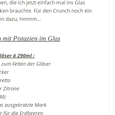
n, die ich jetzt einfach mal ins Glas
cken brauchte. Für den Crunch noch ein
zien dazu, hmmm…
mit Pistazien im Glas
läser á 290ml :
 zum Fetten der Gläser
cker
retto
r Zitrone
(M)
as ausgekratzte Mark
 für die Erdbeeren