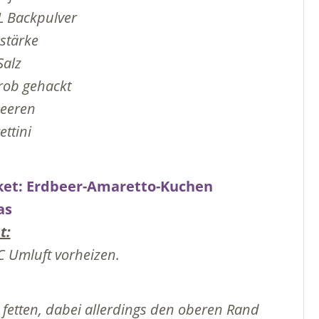
L Backpulver
stärke
Salz
grob gehackt
beeren
ttini
t:
 Umluft vorheizen.
 fetten, dabei allerdings den oberen Rand