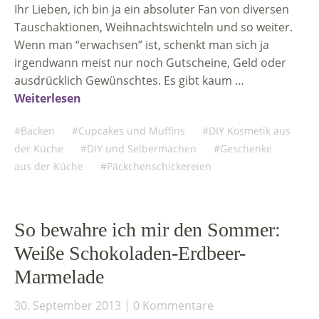
Ihr Lieben, ich bin ja ein absoluter Fan von diversen
Tauschaktionen, Weihnachtswichteln und so weiter.
Wenn man “erwachsen” ist, schenkt man sich ja
irgendwann meist nur noch Gutscheine, Geld oder
ausdrücklich Gewünschtes. Es gibt kaum …
Weiterlesen
Backen
Cupcakes und Muffins
DIY Kosmetik aus
der Küche
DIY und Selbermachen
Geschenke
aus der Küche
Päckchenschickereien
So bewahre ich mir den Sommer:
Weiße Schokoladen-Erdbeer-
Marmelade
30. September 2013
0 Kommentare