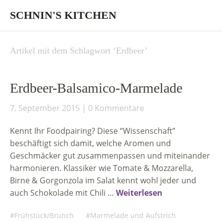
SCHNIN'S KITCHEN
Artikel mit dem Schlagwort ‘
Erdbeer
’
Erdbeer-Balsamico-Marmelade
7. September 2015
0 Kommentare
Kennt Ihr Foodpairing? Diese “Wissenschaft”
beschäftigt sich damit, welche Aromen und
Geschmäcker gut zusammenpassen und miteinander
harmonieren. Klassiker wie Tomate & Mozzarella,
Birne & Gorgonzola im Salat kennt wohl jeder und
auch Schokolade mit Chili …
Weiterlesen
Frühstück/Brunch
Marmelade und Aufstrich