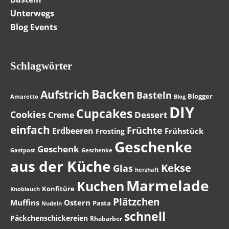
Unterwegs
Blog Events
Schlagwörter
Backen
Aufstrich
Basteln
Blogger
Amaretto
Blog
DIY
Cupcakes
Cookies
Dessert
Creme
einfach
Früchte
Erdbeeren
Frühstück
Frosting
Geschenke
Geschenk
Gastpost
Geschenke
aus der Küche
Kekse
Glas
herzhaft
Marmelade
Kuchen
Konfitüre
Knoblauch
Plätzchen
Muffins
Ostern
Pasta
Nudeln
schnell
Päckchenschickereien
Rhabarber