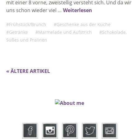
mit einer 8 vorne, zweistellig versteht sich. Und da wir
uns schon wieder viel …
Weiterlesen
Frühstück/Brunch
Geschenke aus der Küche
Getränke
Marmelade und Aufstrich
Schokolade,
Süßes und Pralinen
« ÄLTERE ARTIKEL