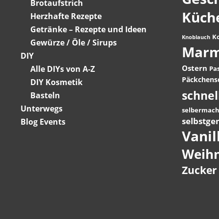
Brotaufstrich
Küch
Herzhafte Rezepte
Getränke – Rezepte und Ideen
K
Knoblauch
Gewürze / Öle / Sirups
Marm
DIY
Ostern
Alle DIYs von A-Z
Pa
Päckchensc
DIY Kosmetik
schnel
Basteln
Unterwegs
selbermac
selbstge
Blog Events
Vanil
Weih
Zucker