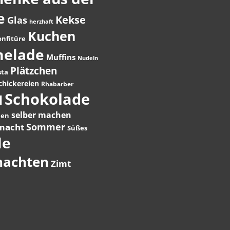
e
Kekse
Glas
herzhaft
Kuchen
onfitüre
elade
Muffins
Nudeln
Plätzchen
sta
hickereien
Rhabarber
Schokolade
l
selber machen
hen
Sommer
macht
Süßes
le
nachten
Zimt