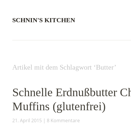
SCHNIN'S KITCHEN
Artikel mit dem Schlagwort ‘
Butter
’
Schnelle Erdnußbutter C
Muffins (glutenfrei)
21. April 2015
8 Kommentare