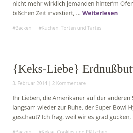
nicht mehr wirklich jemanden hinter’m Ofe
bißchen Zeit investiert, …
Weiterlesen
Backen
Kuchen, Torten und Tartes
{Keks-Liebe} Erdnußbut
3. Februar 2014
2 Kommentare
Ihr Lieben, die Amerikaner auf der andere
langsam wieder zur Ruhe, der Super Bowl Hy
geschaut? Ich frag, weil wir es grad gucken
Backen
Kekse, Cookies und Plätzchen