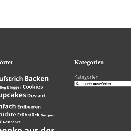
örter
Kategorien
Backen
Kategorien
ufstrich
Cookies
Blogger
Blog
upcakes
Dessert
nfach
Erdbeeren
rüchte
Frühstück
Gastpost
k
Geschenke
henke aus der