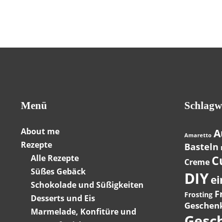
Menü
Schlagw
About me
A
Amaretto
Rezepte
Basteln
Alle Rezepte
C
Creme
Süßes Gebäck
DIY
ei
Schokolade und Süßigkeiten
F
Frosting
Desserts und Eis
Geschen
Marmelade, Konfitüre und
Gesc