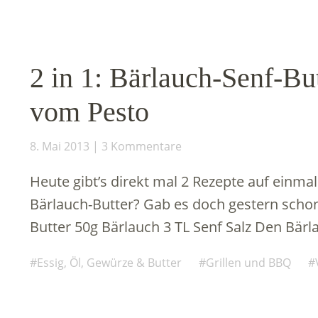
2 in 1: Bärlauch-Senf-Bu
vom Pesto
8. Mai 2013
3 Kommentare
Heute gibt’s direkt mal 2 Rezepte auf einma
Bärlauch-Butter? Gab es doch gestern scho
Butter 50g Bärlauch 3 TL Senf Salz Den Bä
Essig, Öl, Gewürze & Butter
Grillen und BBQ