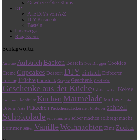
Gewürze / Öle / Sirups
DIY
Alle DIYs von A-Z
DIY Kosmetik
Basteln
Unterwegs
Blog Events
Schlagwörter
Backen
Aufstrich
Basteln
Cookies
Blogger
Amaretto
Blog
DIY
Cupcakes
einfach
Dessert
Creme
Erdbeeren
Früchte
Geschenk
Frühstück
Frosting
Gastpost
Geschenke
Geschenke aus der Küche
Kekse
Glas
herzhaft
Marmelade
Kuchen
Muffins
Konfitüre
Knoblauch
Nudeln
schnell
Plätzchen
Ostern
Päckchenschickereien
Pasta
Rhabarber
Schokolade
selbstgemacht
selber machen
selbermachen
Vanille
Weihnachten
Zucker
Sommer
Zimt
Süßes