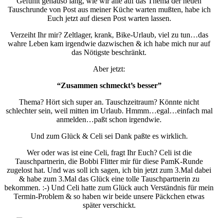
Gefühlt genauso lang, wie wir alle auf das Thema der neuen
Tauschrunde von Post aus meiner Küche warten mußten, habe ich
Euch jetzt auf diesen Post warten lassen.
Verzeiht Ihr mir? Zeltlager, krank, Bike-Urlaub, viel zu tun…das
wahre Leben kam irgendwie dazwischen & ich habe mich nur auf
das Nötigste beschränkt.
Aber jetzt:
“Zusammen schmeckt’s besser”
Thema? Hört sich super an. Tauschzeitraum? Könnte nicht
schlechter sein, weil mitten im Urlaub. Hmmm…egal…einfach mal
anmelden…paßt schon irgendwie.
Und zum Glück & Celi sei Dank paßte es wirklich.
Wer oder was ist eine Celi, fragt Ihr Euch? Celi ist die
Tauschpartnerin, die Bobbi Flitter mir für diese PamK-Runde
zugelost hat. Und was soll ich sagen, ich bin jetzt zum 3.Mal dabei
& habe zum 3.Mal das Glück eine tolle Tauschpartnerin zu
bekommen. :-) Und Celi hatte zum Glück auch Verständnis für mein
Termin-Problem & so haben wir beide unsere Päckchen etwas
später verschickt.