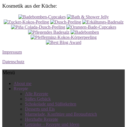
Kosmetik aus der Küche:
Impressum
Datenschutz
Menü
About me
Rezepte
Alle Rezepte
Süßes Gebäck
Schokolade und Süßigkeiten
Desserts und Eis
Marmelade, Konfitüre und Brotaufstrich
Herzhafte Rezepte
Getränke – Rezepte und Ideen