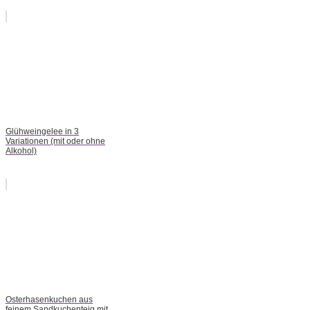
Glühweingelee in 3
Variationen (mit oder ohne
Alkohol)
Osterhasenkuchen aus
feinem Sandkuchenteig mit