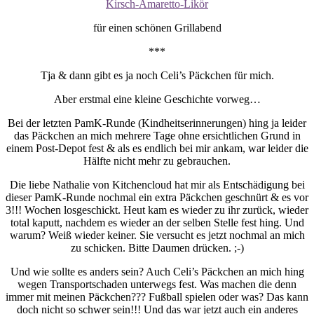
Kirsch-Amaretto-Likör
für einen schönen Grillabend
***
Tja & dann gibt es ja noch Celi’s Päckchen für mich.
Aber erstmal eine kleine Geschichte vorweg…
Bei der letzten PamK-Runde (Kindheitserinnerungen) hing ja leider
das Päckchen an mich mehrere Tage ohne ersichtlichen Grund in
einem Post-Depot fest & als es endlich bei mir ankam, war leider die
Hälfte nicht mehr zu gebrauchen.
Die liebe Nathalie von Kitchencloud hat mir als Entschädigung bei
dieser PamK-Runde nochmal ein extra Päckchen geschnürt & es vor
3!!! Wochen losgeschickt. Heut kam es wieder zu ihr zurück, wieder
total kaputt, nachdem es wieder an der selben Stelle fest hing. Und
warum? Weiß wieder keiner. Sie versucht es jetzt nochmal an mich
zu schicken. Bitte Daumen drücken. ;-)
Und wie sollte es anders sein? Auch Celi’s Päckchen an mich hing
wegen Transportschaden unterwegs fest. Was machen die denn
immer mit meinen Päckchen??? Fußball spielen oder was? Das kann
doch nicht so schwer sein!!! Und das war jetzt auch ein anderes