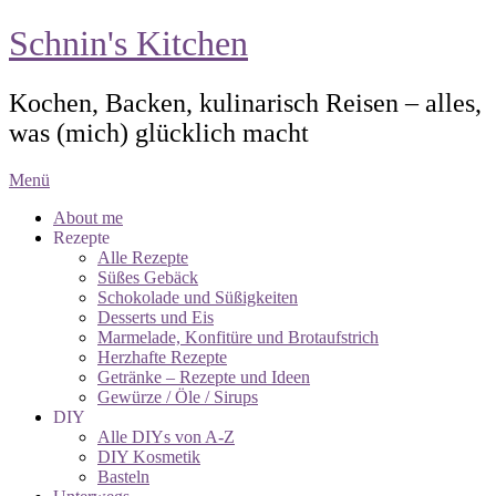
Schnin's Kitchen
Kochen, Backen, kulinarisch Reisen – alles,
was (mich) glücklich macht
Menü
About me
Rezepte
Alle Rezepte
Süßes Gebäck
Schokolade und Süßigkeiten
Desserts und Eis
Marmelade, Konfitüre und Brotaufstrich
Herzhafte Rezepte
Getränke – Rezepte und Ideen
Gewürze / Öle / Sirups
DIY
Alle DIYs von A-Z
DIY Kosmetik
Basteln