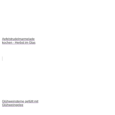
Apfelstrudelmarmelade
kochen - Herbst im Glas
Glühweinsterne gefüllt mit
Glühweingelee