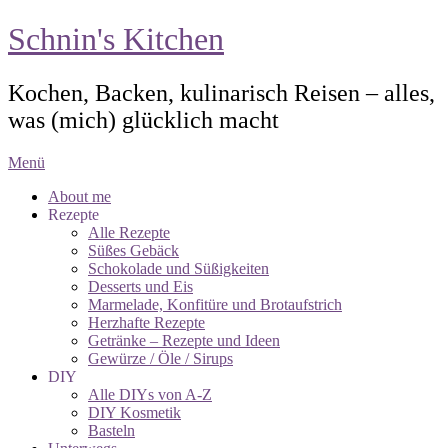
Schnin's Kitchen
Kochen, Backen, kulinarisch Reisen – alles,
was (mich) glücklich macht
Menü
About me
Rezepte
Alle Rezepte
Süßes Gebäck
Schokolade und Süßigkeiten
Desserts und Eis
Marmelade, Konfitüre und Brotaufstrich
Herzhafte Rezepte
Getränke – Rezepte und Ideen
Gewürze / Öle / Sirups
DIY
Alle DIYs von A-Z
DIY Kosmetik
Basteln