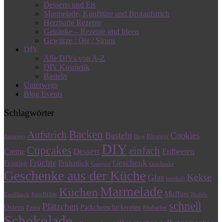
Desserts und Eis
Marmelade, Konfitüre und Brotaufstrich
Herzhafte Rezepte
Getränke – Rezepte und Ideen
Gewürze / Öle / Sirups
DIY
Alle DIYs von A-Z
DIY Kosmetik
Basteln
Unterwegs
Blog Events
Schlagwörter
Backen
Aufstrich
Basteln
Cookies
Blogger
Amaretto
Blog
DIY
Cupcakes
einfach
Dessert
Creme
Erdbeeren
Früchte
Geschenk
Frühstück
Frosting
Gastpost
Geschenke
Geschenke aus der Küche
Kekse
Glas
herzhaft
Marmelade
Kuchen
Muffins
Konfitüre
Knoblauch
Nudeln
schnell
Plätzchen
Ostern
Päckchenschickereien
Pasta
Rhabarber
Schokolade