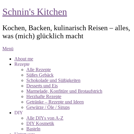
Schnin's Kitchen
Kochen, Backen, kulinarisch Reisen – alles,
was (mich) glücklich macht
Menü
About me
Rezepte
Alle Rezepte
Süßes Gebäck
Schokolade und Süßigkeiten
Desserts und Eis
Marmelade, Konfitüre und Brotaufstrich
Herzhafte Rezepte
Getränke – Rezepte und Ideen
Gewürze / Öle / Sirups
DIY
Alle DIYs von A-Z
DIY Kosmetik
Basteln