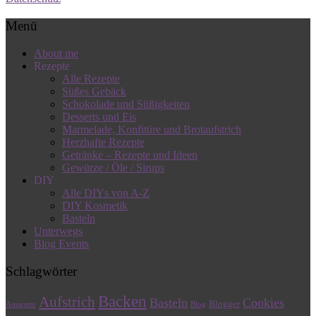
Menü
About me
Rezepte
Alle Rezepte
Süßes Gebäck
Schokolade und Süßigkeiten
Desserts und Eis
Marmelade, Konfitüre und Brotaufstrich
Herzhafte Rezepte
Getränke – Rezepte und Ideen
Gewürze / Öle / Sirups
DIY
Alle DIYs von A-Z
DIY Kosmetik
Basteln
Unterwegs
Blog Events
Schlagwörter
Backen
Aufstrich
Basteln
Cookies
Blogger
Amaretto
Blog