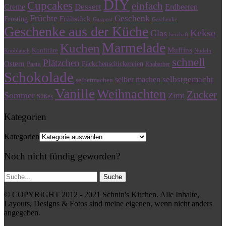
DIY
Cupcakes
einfach
Dessert
Creme
Erdbeeren
Früchte
Geschenk
Frühstück
Frosting
Gastpost
Geschenke
Geschenke aus der Küche
Kekse
Glas
herzhaft
Marmelade
Kuchen
Muffins
Konfitüre
Knoblauch
Nudeln
schnell
Plätzchen
Ostern
Päckchenschickereien
Pasta
Rhabarber
Schokolade
selbstgemacht
selber machen
selbermachen
Vanille
Weihnachten
Zucker
Sommer
Zimt
Süßes
Kategorien
Kategorien
Noch nicht fündig geworden?
© COPYRIGHT 2012 - 2021 Schnin's Kitchen. Alle Inhalte,
Layouts, Designs & Fotos sind meine eigenen, wenn nicht anders
angegeben.