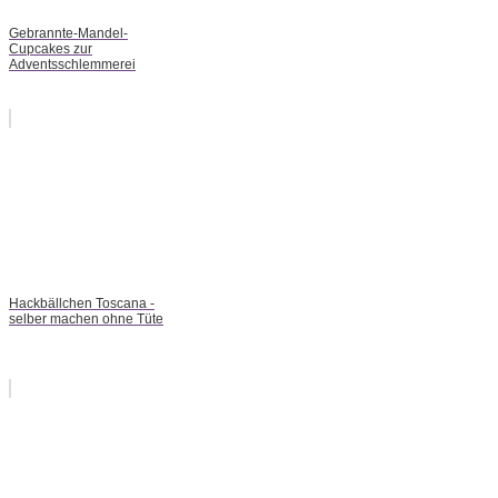
Gebrannte-Mandel-
Cupcakes zur
Adventsschlemmerei
Hackbällchen Toscana -
selber machen ohne Tüte