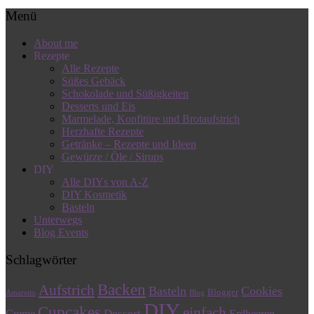
Menü
About me
Rezepte
Alle Rezepte
Süßes Gebäck
Schokolade und Süßigkeiten
Desserts und Eis
Marmelade, Konfitüre und Brotaufstrich
Herzhafte Rezepte
Getränke – Rezepte und Ideen
Gewürze / Öle / Sirups
DIY
Alle DIYs von A-Z
DIY Kosmetik
Basteln
Unterwegs
Blog Events
Schlagwörter
Backen
Aufstrich
Basteln
Cookies
Blogger
Amaretto
Blog
DIY
Cupcakes
einfach
Dessert
Creme
Erdbeeren