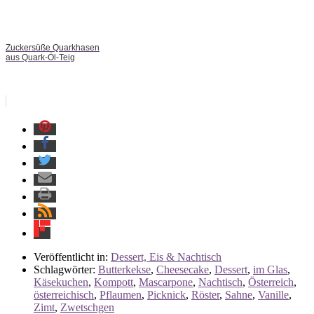
Zuckersüße Quarkhasen
aus Quark-Öl-Teig
Veröffentlicht in:
Dessert, Eis & Nachtisch
Schlagwörter:
Butterkekse
,
Cheesecake
,
Dessert
,
im Glas
,
Käsekuchen
,
Kompott
,
Mascarpone
,
Nachtisch
,
Österreich
,
österreichisch
,
Pflaumen
,
Picknick
,
Röster
,
Sahne
,
Vanille
,
Zimt
,
Zwetschgen