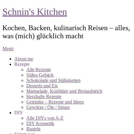
Schnin's Kitchen
Kochen, Backen, kulinarisch Reisen – alles,
was (mich) glücklich macht
Menü
About me
Rezepte
Alle Rezepte
Süßes Gebäck
Schokolade und Süßigkeiten
Desserts und Eis
Marmelade, Konfitüre und Brotaufstrich
Herzhafte Rezepte
Getränke – Rezepte und Ideen
Gewürze / Öle / Sirups
DIY
Alle DIYs von A-Z
DIY Kosmetik
Basteln