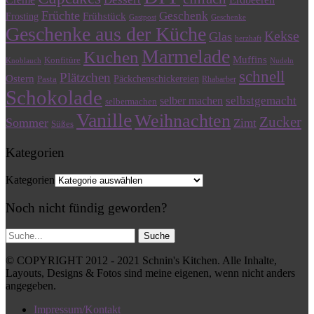
Früchte
Geschenk
Frühstück
Frosting
Gastpost
Geschenke
Geschenke aus der Küche
Kekse
Glas
herzhaft
Marmelade
Kuchen
Muffins
Konfitüre
Knoblauch
Nudeln
schnell
Plätzchen
Ostern
Päckchenschickereien
Pasta
Rhabarber
Schokolade
selbstgemacht
selber machen
selbermachen
Vanille
Weihnachten
Zucker
Sommer
Zimt
Süßes
Kategorien
Kategorien
Noch nicht fündig geworden?
© COPYRIGHT 2012 - 2021 Schnin's Kitchen. Alle Inhalte,
Layouts, Designs & Fotos sind meine eigenen, wenn nicht anders
angegeben.
Impressum/Kontakt