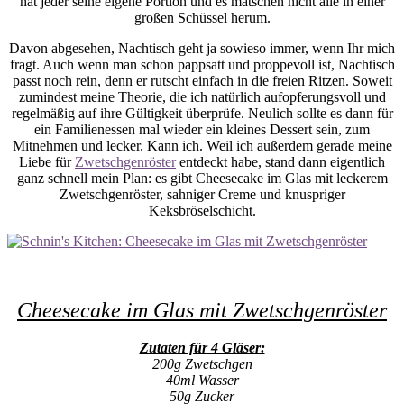
hat jeder seine eigene Portion und es matschen nicht alle in einer
großen Schüssel herum.
Davon abgesehen, Nachtisch geht ja sowieso immer, wenn Ihr mich
fragt. Auch wenn man schon pappsatt und proppevoll ist, Nachtisch
passt noch rein, denn er rutscht einfach in die freien Ritzen. Soweit
zumindest meine Theorie, die ich natürlich aufopferungsvoll und
regelmäßig auf ihre Gültigkeit überprüfe. Neulich sollte es dann für
ein Familienessen mal wieder ein kleines Dessert sein, zum
Mitnehmen und lecker. Kann ich. Weil ich außerdem gerade meine
Liebe für
Zwetschgenröster
entdeckt habe, stand dann eigentlich
ganz schnell mein Plan: es gibt Cheesecake im Glas mit leckerem
Zwetschgenröster, sahniger Creme und knuspriger
Keksbröselschicht.
Cheesecake im Glas mit Zwetschgenröster
Zutaten für 4 Gläser:
200g Zwetschgen
40ml Wasser
50g Zucker