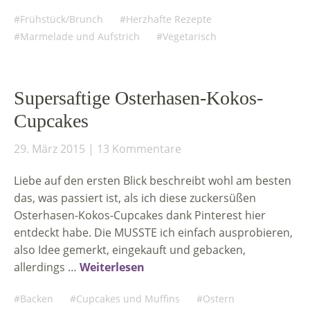
Frühstück/Brunch
Herzhafte Rezepte
Marmelade und Aufstrich
Vegetarisch
Supersaftige Osterhasen-Kokos-
Cupcakes
29. März 2015
13 Kommentare
Liebe auf den ersten Blick beschreibt wohl am besten
das, was passiert ist, als ich diese zuckersüßen
Osterhasen-Kokos-Cupcakes dank Pinterest hier
entdeckt habe. Die MUSSTE ich einfach ausprobieren,
also Idee gemerkt, eingekauft und gebacken,
allerdings …
Weiterlesen
Backen
Cupcakes und Muffins
Ostern