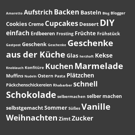
Backen
Aufstrich
Basteln
Blogger
Amaretto
Blog
DIY
Cupcakes
Cookies
Dessert
Creme
einfach
Früchte
Erdbeeren
Frühstück
Frosting
Geschenke
Geschenk
Gastpost
Geschenke
aus der Küche
Kekse
Glas
herzhaft
Marmelade
Kuchen
Konfitüre
Knoblauch
Plätzchen
Muffins
Ostern
Pasta
Nudeln
schnell
Päckchenschickereien
Rhabarber
Schokolade
selber machen
selbermachen
Vanille
Sommer
selbstgemacht
Süßes
Weihnachten
Zucker
Zimt