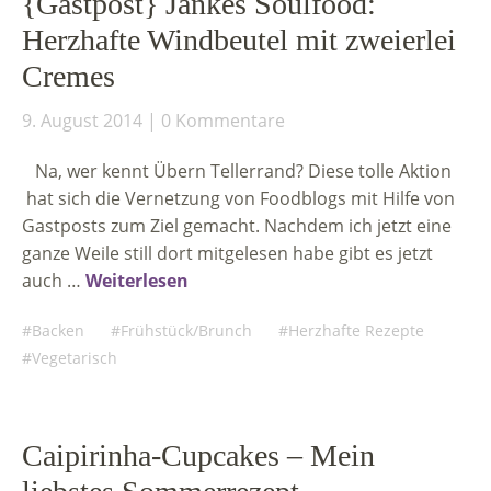
{Gastpost} Jankes Soulfood:
Herzhafte Windbeutel mit zweierlei
Cremes
9. August 2014
0 Kommentare
Na, wer kennt Übern Tellerrand? Diese tolle Aktion
hat sich die Vernetzung von Foodblogs mit Hilfe von
Gastposts zum Ziel gemacht. Nachdem ich jetzt eine
ganze Weile still dort mitgelesen habe gibt es jetzt
auch …
Weiterlesen
Backen
Frühstück/Brunch
Herzhafte Rezepte
Vegetarisch
Caipirinha-Cupcakes – Mein