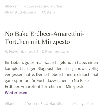
Backen
Cupcakes und Muffins
Frühstück/Brunch
Ostern
No Bake Erdbeer-Amarettini-
Törtchen mit Minzpesto
9. November 2013
0 Kommentare
Ihr Lieben, guckt mal, was ich gefunden habe, einen
komplett fertigen Blogpost, den ich irgendwie völlig
vergessen hatte. Den schiebe ich heute einfach mal
ganz spontan für Euch dazwischen. :-) No Bake
Erdbeer-Amarettini-Törtchen mit Minzpesto …
Weiterlesen
Backen
Dessert, Eis & Nachtisch
Kleingebäck