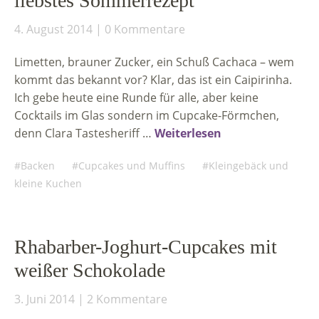
liebstes Sommerrezept
4. August 2014
0 Kommentare
Limetten, brauner Zucker, ein Schuß Cachaca – wem
kommt das bekannt vor? Klar, das ist ein Caipirinha.
Ich gebe heute eine Runde für alle, aber keine
Cocktails im Glas sondern im Cupcake-Förmchen,
denn Clara Tastesheriff …
Weiterlesen
Backen
Cupcakes und Muffins
Kleingebäck und
kleine Kuchen
Rhabarber-Joghurt-Cupcakes mit
weißer Schokolade
3. Juni 2014
2 Kommentare