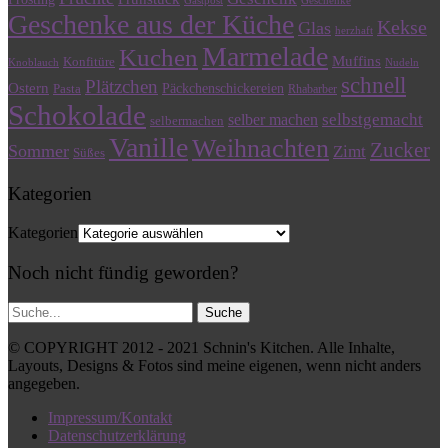
Gastpost
Geschenke
Geschenke aus der Küche
Kekse
Glas
herzhaft
Marmelade
Kuchen
Muffins
Konfitüre
Knoblauch
Nudeln
schnell
Plätzchen
Ostern
Päckchenschickereien
Pasta
Rhabarber
Schokolade
selbstgemacht
selber machen
selbermachen
Vanille
Weihnachten
Zucker
Sommer
Zimt
Süßes
Kategorien
Kategorien
Noch nicht fündig geworden?
© COPYRIGHT 2012 - 2021 Schnin's Kitchen. Alle Inhalte,
Layouts, Designs & Fotos sind meine eigenen, wenn nicht anders
angegeben.
Impressum/Kontakt
Datenschutzerklärung