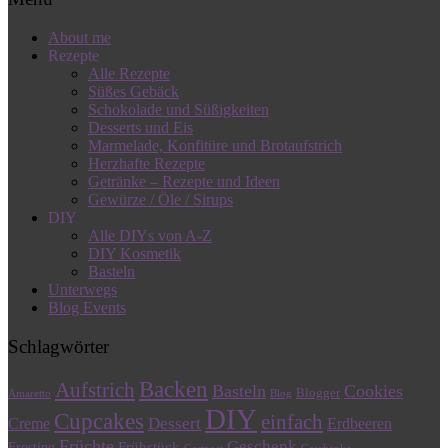
About me
Rezepte
Alle Rezepte
Süßes Gebäck
Schokolade und Süßigkeiten
Desserts und Eis
Marmelade, Konfitüre und Brotaufstrich
Herzhafte Rezepte
Getränke – Rezepte und Ideen
Gewürze / Öle / Sirups
DIY
Alle DIYs von A-Z
DIY Kosmetik
Basteln
Unterwegs
Blog Events
Schlagwörter
Backen
Aufstrich
Basteln
Cookies
Blogger
Amaretto
Blog
DIY
Cupcakes
einfach
Dessert
Creme
Erdbeeren
Früchte
Geschenk
Frühstück
Frosting