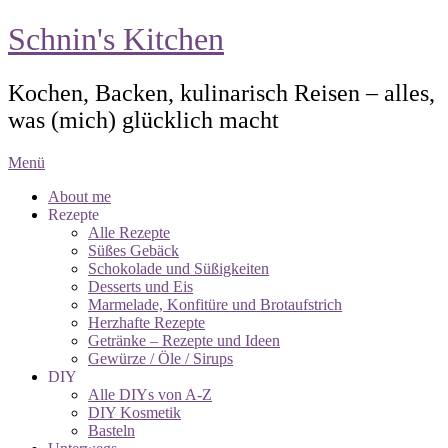
Schnin's Kitchen
Kochen, Backen, kulinarisch Reisen – alles,
was (mich) glücklich macht
Menü
About me
Rezepte
Alle Rezepte
Süßes Gebäck
Schokolade und Süßigkeiten
Desserts und Eis
Marmelade, Konfitüre und Brotaufstrich
Herzhafte Rezepte
Getränke – Rezepte und Ideen
Gewürze / Öle / Sirups
DIY
Alle DIYs von A-Z
DIY Kosmetik
Basteln