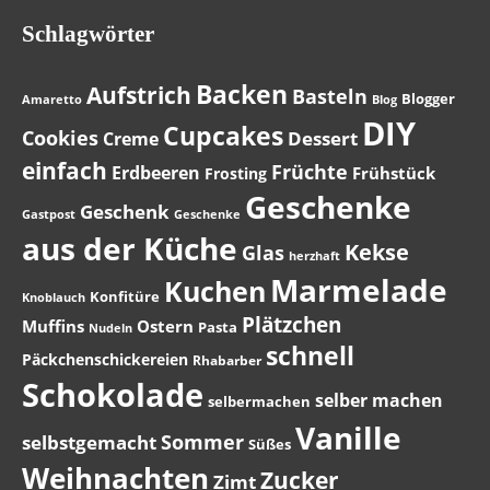
Schlagwörter
Backen
Aufstrich
Basteln
Blogger
Amaretto
Blog
DIY
Cupcakes
Cookies
Dessert
Creme
einfach
Früchte
Erdbeeren
Frühstück
Frosting
Geschenke
Geschenk
Gastpost
Geschenke
aus der Küche
Kekse
Glas
herzhaft
Marmelade
Kuchen
Konfitüre
Knoblauch
Plätzchen
Muffins
Ostern
Pasta
Nudeln
schnell
Päckchenschickereien
Rhabarber
Schokolade
selber machen
selbermachen
Vanille
Sommer
selbstgemacht
Süßes
Weihnachten
Zucker
Zimt