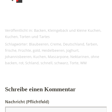
Veröffentlicht in:
Backen
,
Kleingebäck und kleine Kuchen
,
Kuchen, Torten und Tartes
Schlagwörter:
Blaubeeren
,
Creme
,
Deutschland
,
farben
,
frische
,
Früchte
,
gold
,
Heidelbeeren
,
Joghurt
,
Johannisbeeren
,
Kuchen
,
Mascarpone
,
Nektarinen
,
ohne
backen
,
rot
,
Schland
,
schnell
,
schwarz
,
Torte
,
WM
Schreibe einen Kommentar
Nachricht
(Pflichtfeld)