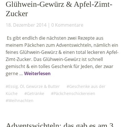
Glühwein-Gewürz & Apfel-Zimt-
Zucker
18. Dezember 2014
0 Kommentare
Es gibt endlich die nächsten zwei Rezepte aus
meinem Päckchen zum Adventswichteln, nämlich ein
feines Glühwein-Gewürz & einen total leckeren Apfel-
Zimt-Zucker. Das Glühwein-Gewürz ist schnell
gemischt & ein tolles Geschenk für Jeden, der zwar
gerne …
Weiterlesen
Essig, Öl, Gewürze & Butter
Geschenke aus der
Küche
Getränke
Päckchenschickereien
Weihnachten
Adventswichteln: das gab es am 3.