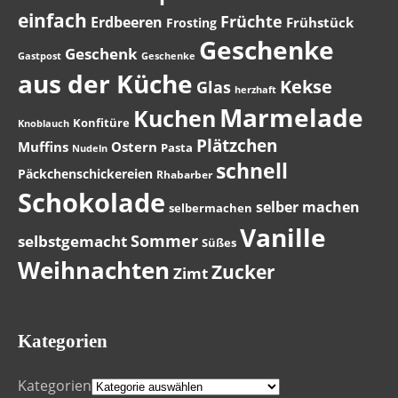
einfach
Früchte
Erdbeeren
Frühstück
Frosting
Geschenke
Geschenk
Gastpost
Geschenke
aus der Küche
Kekse
Glas
herzhaft
Marmelade
Kuchen
Konfitüre
Knoblauch
Plätzchen
Muffins
Ostern
Pasta
Nudeln
schnell
Päckchenschickereien
Rhabarber
Schokolade
selber machen
selbermachen
Vanille
Sommer
selbstgemacht
Süßes
Weihnachten
Zucker
Zimt
Kategorien
Kategorien