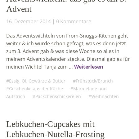
Advent
16. Dezember 2014
0 Kommentare
Das Adventswichteln von From-Snuggs-Kitchen geht
weiter & ich wurde schon gefragt, was es denn jetzt
zum 3. Advent gab & was diese Woche so alles in
meinem Adventskalender steckte. Diesmal gab es für
meinen Wichtel Tanja zum …
Weiterlesen
Essig, Öl, Gewürze & Butter
Frühstück/Brunch
Geschenke aus der Küche
Marmelade und
Aufstrich
Päckchenschickereien
Weihnachten
Lebkuchen-Cupcakes mit
Lebkuchen-Nutella-Frosting