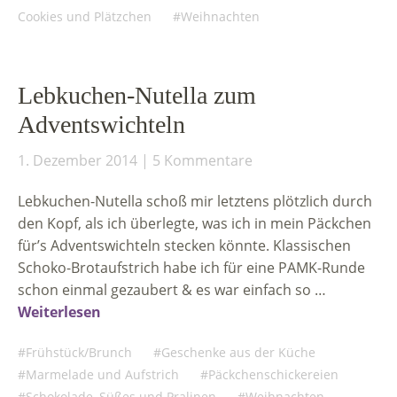
Cookies und Plätzchen
Weihnachten
Lebkuchen-Nutella zum
Adventswichteln
1. Dezember 2014
5 Kommentare
Lebkuchen-Nutella schoß mir letztens plötzlich durch
den Kopf, als ich überlegte, was ich in mein Päckchen
für’s Adventswichteln stecken könnte. Klassischen
Schoko-Brotaufstrich habe ich für eine PAMK-Runde
schon einmal gezaubert & es war einfach so …
Weiterlesen
Frühstück/Brunch
Geschenke aus der Küche
Marmelade und Aufstrich
Päckchenschickereien
Schokolade, Süßes und Pralinen
Weihnachten