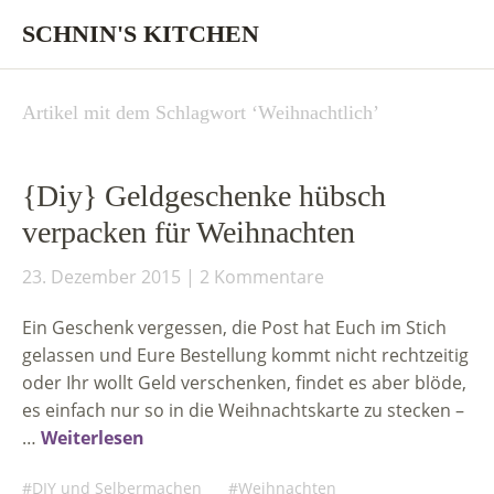
SCHNIN'S KITCHEN
Artikel mit dem Schlagwort ‘
Weihnachtlich
’
{Diy} Geldgeschenke hübsch
verpacken für Weihnachten
23. Dezember 2015
2 Kommentare
Ein Geschenk vergessen, die Post hat Euch im Stich
gelassen und Eure Bestellung kommt nicht rechtzeitig
oder Ihr wollt Geld verschenken, findet es aber blöde,
es einfach nur so in die Weihnachtskarte zu stecken –
…
Weiterlesen
DIY und Selbermachen
Weihnachten