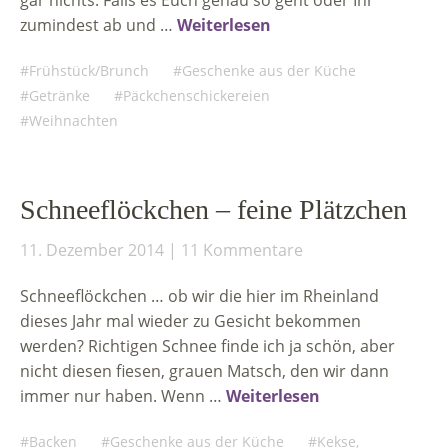
gar nichts. Falls es Euch genau so geht oder Ihr
zumindest ab und …
Weiterlesen
Frühstück/Brunch
Geschenke aus der Küche
Getränke
Päckchenschickereien
Weihnachten
Schneeflöckchen – feine Plätzchen
11. Dezember 2014
11 Kommentare
Schneeflöckchen … ob wir die hier im Rheinland
dieses Jahr mal wieder zu Gesicht bekommen
werden? Richtigen Schnee finde ich ja schön, aber
nicht diesen fiesen, grauen Matsch, den wir dann
immer nur haben. Wenn …
Weiterlesen
Backen
Geschenke aus der Küche
Kekse,