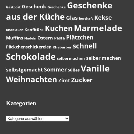
Geschenke
Geschenk
Gastpost
Geschenke
aus der Küche
Kekse
Glas
herzhaft
Marmelade
Kuchen
Konfitüre
Knoblauch
Plätzchen
Muffins
Ostern
Pasta
Nudeln
schnell
Päckchenschickereien
Rhabarber
Schokolade
selber machen
selbermachen
Vanille
Sommer
selbstgemacht
Süßes
Weihnachten
Zucker
Zimt
Kategorien
Kategorien