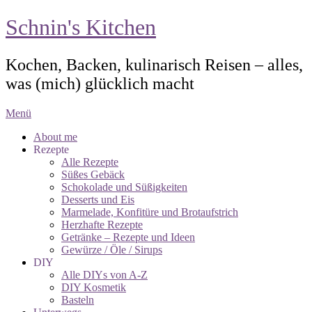
Schnin's Kitchen
Kochen, Backen, kulinarisch Reisen – alles,
was (mich) glücklich macht
Menü
About me
Rezepte
Alle Rezepte
Süßes Gebäck
Schokolade und Süßigkeiten
Desserts und Eis
Marmelade, Konfitüre und Brotaufstrich
Herzhafte Rezepte
Getränke – Rezepte und Ideen
Gewürze / Öle / Sirups
DIY
Alle DIYs von A-Z
DIY Kosmetik
Basteln