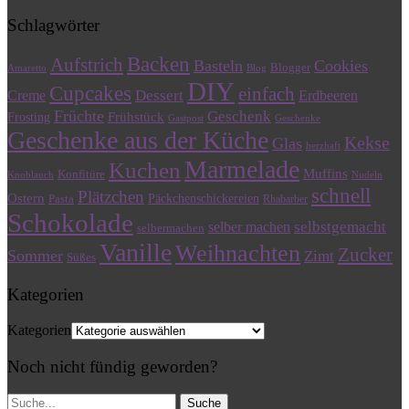
Schlagwörter
Backen
Aufstrich
Basteln
Cookies
Blogger
Amaretto
Blog
DIY
Cupcakes
einfach
Dessert
Creme
Erdbeeren
Früchte
Geschenk
Frühstück
Frosting
Gastpost
Geschenke
Geschenke aus der Küche
Kekse
Glas
herzhaft
Marmelade
Kuchen
Muffins
Konfitüre
Knoblauch
Nudeln
schnell
Plätzchen
Ostern
Päckchenschickereien
Pasta
Rhabarber
Schokolade
selbstgemacht
selber machen
selbermachen
Vanille
Weihnachten
Zucker
Sommer
Zimt
Süßes
Kategorien
Kategorien
Noch nicht fündig geworden?