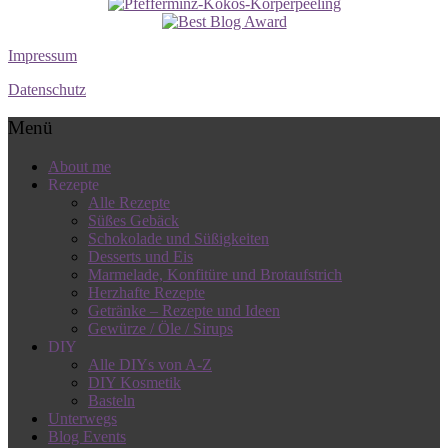
Impressum
Datenschutz
Menü
About me
Rezepte
Alle Rezepte
Süßes Gebäck
Schokolade und Süßigkeiten
Desserts und Eis
Marmelade, Konfitüre und Brotaufstrich
Herzhafte Rezepte
Getränke – Rezepte und Ideen
Gewürze / Öle / Sirups
DIY
Alle DIYs von A-Z
DIY Kosmetik
Basteln
Unterwegs
Blog Events