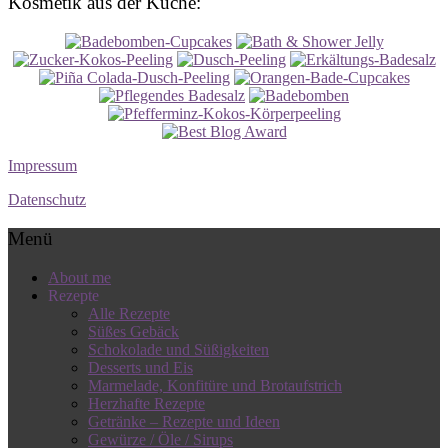
Kosmetik aus der Küche:
Impressum
Datenschutz
Menü
About me
Rezepte
Alle Rezepte
Süßes Gebäck
Schokolade und Süßigkeiten
Desserts und Eis
Marmelade, Konfitüre und Brotaufstrich
Herzhafte Rezepte
Getränke – Rezepte und Ideen
Gewürze / Öle / Sirups