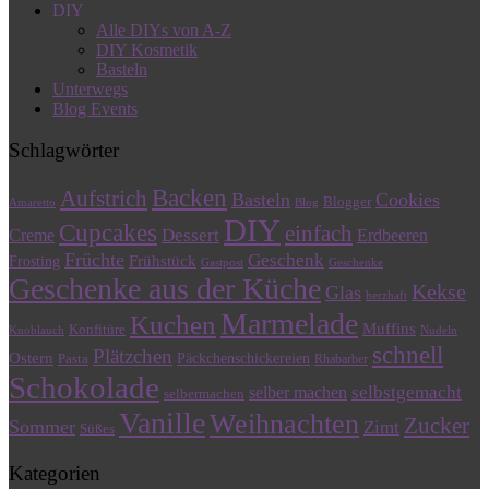
DIY
Alle DIYs von A-Z
DIY Kosmetik
Basteln
Unterwegs
Blog Events
Schlagwörter
Backen
Aufstrich
Basteln
Cookies
Blogger
Amaretto
Blog
DIY
Cupcakes
einfach
Dessert
Creme
Erdbeeren
Früchte
Geschenk
Frühstück
Frosting
Gastpost
Geschenke
Geschenke aus der Küche
Kekse
Glas
herzhaft
Marmelade
Kuchen
Muffins
Konfitüre
Knoblauch
Nudeln
schnell
Plätzchen
Ostern
Päckchenschickereien
Pasta
Rhabarber
Schokolade
selbstgemacht
selber machen
selbermachen
Vanille
Weihnachten
Zucker
Sommer
Zimt
Süßes
Kategorien