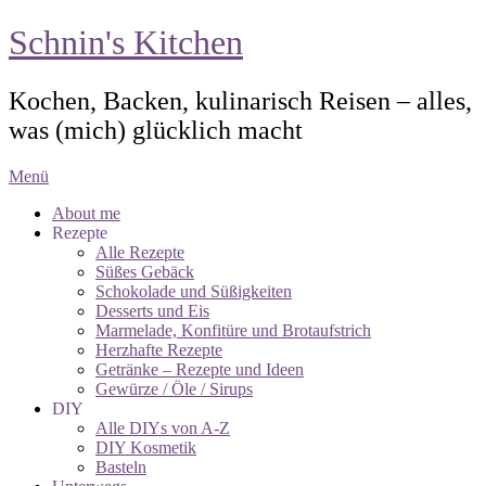
Schnin's Kitchen
Kochen, Backen, kulinarisch Reisen – alles,
was (mich) glücklich macht
Menü
About me
Rezepte
Alle Rezepte
Süßes Gebäck
Schokolade und Süßigkeiten
Desserts und Eis
Marmelade, Konfitüre und Brotaufstrich
Herzhafte Rezepte
Getränke – Rezepte und Ideen
Gewürze / Öle / Sirups
DIY
Alle DIYs von A-Z
DIY Kosmetik
Basteln