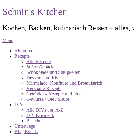
Schnin's Kitchen
Kochen, Backen, kulinarisch Reisen – alles,
Menü
About me
Rezepte
Alle Rezepte
Süßes Gebäck
Schokolade und Süßigkeiten
Desserts und Eis
Marmelade, Konfitüre und Brotaufstrich
Herzhafte Rezepte
Getränke – Rezepte und Ideen
Gewürze / Öle / Sirups
DIY
Alle DIYs von A-Z
DIY Kosmetik
Basteln
Unterwegs
Blog Events