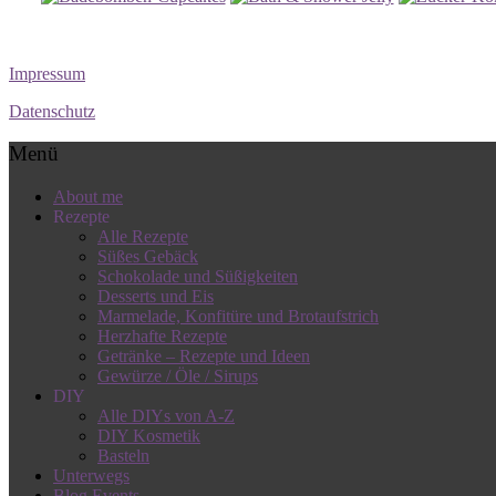
Impressum
Datenschutz
Menü
About me
Rezepte
Alle Rezepte
Süßes Gebäck
Schokolade und Süßigkeiten
Desserts und Eis
Marmelade, Konfitüre und Brotaufstrich
Herzhafte Rezepte
Getränke – Rezepte und Ideen
Gewürze / Öle / Sirups
DIY
Alle DIYs von A-Z
DIY Kosmetik
Basteln
Unterwegs
Blog Events