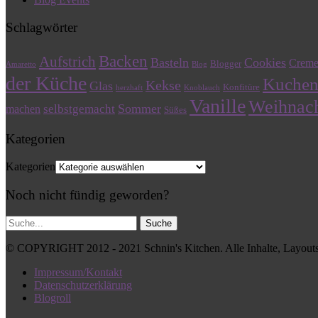
Schlagwörter
Backen
Aufstrich
Basteln
Cookies
Crem
Blogger
Amaretto
Blog
der Küche
Kuche
Kekse
Glas
Konfitüre
herzhaft
Knoblauch
Vanille
Weihnac
Sommer
selbstgemacht
machen
Süßes
Kategorien
Kategorien
Noch nicht fündig geworden?
© COPYRIGHT 2012 - 2021 Schnin's Kitchen. Alle Inhalte, Layouts,
Impressum/Kontakt
Datenschutzerklärung
Blogroll