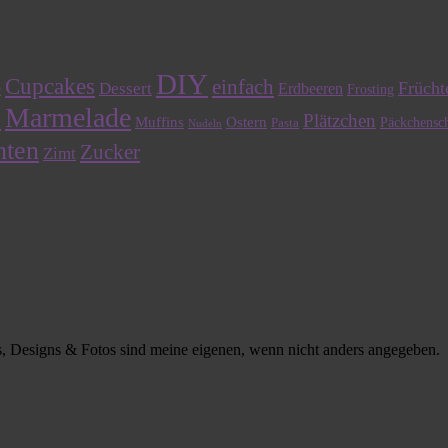
DIY
Cupcakes
einfach
Frücht
Dessert
e
Erdbeeren
Frosting
Marmelade
n
Plätzchen
Muffins
Ostern
Päckchensch
Pasta
Nudeln
hten
Zucker
Zimt
 Designs & Fotos sind meine eigenen, wenn nicht anders angegeben.