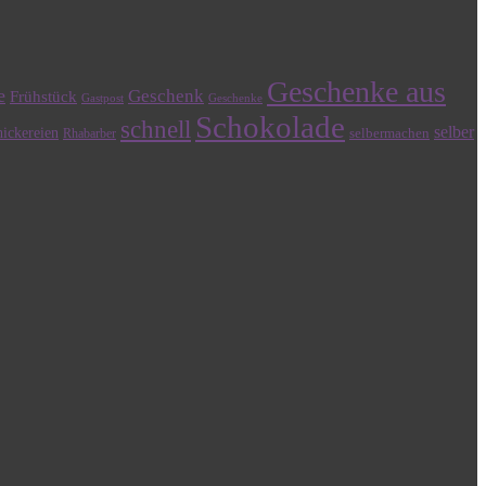
Geschenke aus
e
Geschenk
Frühstück
Gastpost
Geschenke
Schokolade
schnell
selber
ickereien
selbermachen
Rhabarber