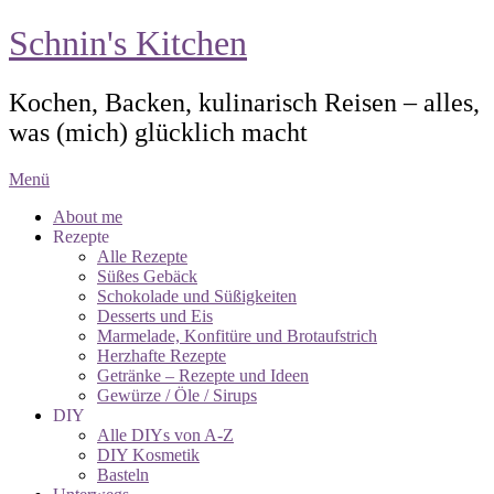
Schnin's Kitchen
Kochen, Backen, kulinarisch Reisen – alles,
was (mich) glücklich macht
Menü
About me
Rezepte
Alle Rezepte
Süßes Gebäck
Schokolade und Süßigkeiten
Desserts und Eis
Marmelade, Konfitüre und Brotaufstrich
Herzhafte Rezepte
Getränke – Rezepte und Ideen
Gewürze / Öle / Sirups
DIY
Alle DIYs von A-Z
DIY Kosmetik
Basteln