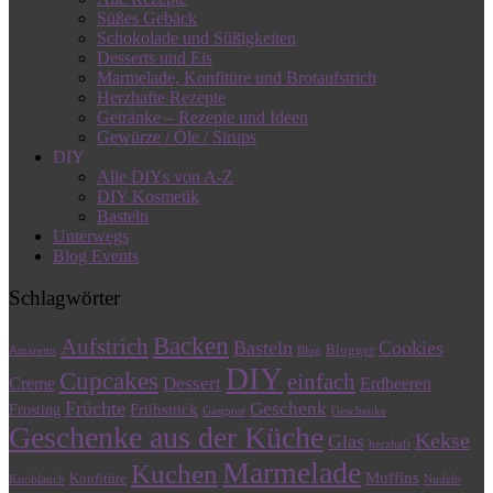
Süßes Gebäck
Schokolade und Süßigkeiten
Desserts und Eis
Marmelade, Konfitüre und Brotaufstrich
Herzhafte Rezepte
Getränke – Rezepte und Ideen
Gewürze / Öle / Sirups
DIY
Alle DIYs von A-Z
DIY Kosmetik
Basteln
Unterwegs
Blog Events
Schlagwörter
Backen
Aufstrich
Basteln
Cookies
Blogger
Amaretto
Blog
DIY
Cupcakes
einfach
Dessert
Creme
Erdbeeren
Früchte
Geschenk
Frühstück
Frosting
Gastpost
Geschenke
Geschenke aus der Küche
Kekse
Glas
herzhaft
Marmelade
Kuchen
Muffins
Konfitüre
Knoblauch
Nudeln