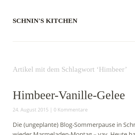
SCHNIN'S KITCHEN
Artikel mit dem Schlagwort ‘
Himbeer
’
Himbeer-Vanille-Gelee
24. August 2015
0 Kommentare
Die (ungeplante) Blog-Sommerpause in Schnin
wieder Marmeladen-Montag – yay. Heute hab