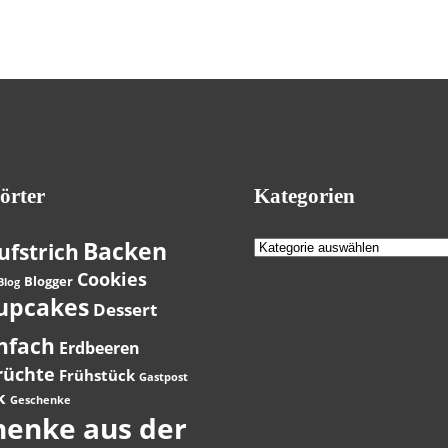
örter
Kategorien
Kategorien
Backen
ufstrich
Cookies
Blogger
Blog
upcakes
Dessert
nfach
Erdbeeren
rüchte
Frühstück
Gastpost
k
Geschenke
henke aus der