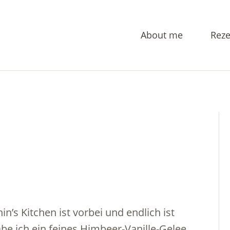
About me
Reze
’s Kitchen ist vorbei und endlich ist
e ich ein feines Himbeer-Vanille-Gelee