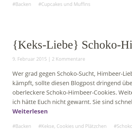
Backen
Cupcakes und Muffins
{Keks-Liebe} Schoko-H
9. Februar 2015
2 Kommentare
Wer grad gegen Schoko-Sucht, Himbeer-Lie
kämpft, sollte diesen Blogpost dringend übe
oberleckere Schoko-Himbeer-Cookies. Weiter
ich hätte Euch nicht gewarnt. Sie sind sch
Weiterlesen
Backen
Kekse, Cookies und Plätzchen
Schoko