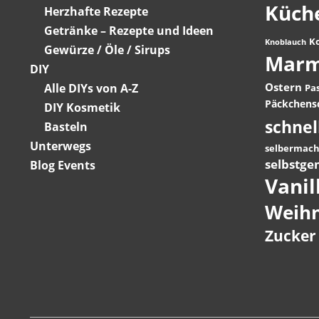
Küch
Herzhafte Rezepte
Getränke – Rezepte und Ideen
K
Knoblauch
Gewürze / Öle / Sirups
Marm
DIY
Ostern
Alle DIYs von A-Z
Pa
Päckchensc
DIY Kosmetik
schnel
Basteln
Unterwegs
selbermac
selbstge
Blog Events
Vanil
Weih
Zucker