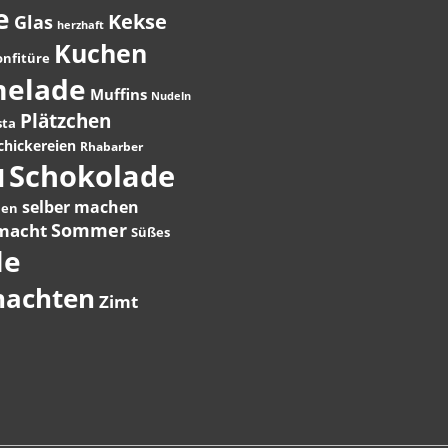
e
Kekse
Glas
herzhaft
Kuchen
onfitüre
elade
Muffins
Nudeln
Plätzchen
sta
hickereien
Rhabarber
Schokolade
l
selber machen
hen
Sommer
macht
Süßes
le
nachten
Zimt