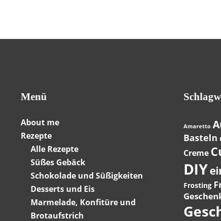
Menü
Schlagw
About me
A
Amaretto
Rezepte
Basteln
Alle Rezepte
C
Creme
Süßes Gebäck
DIY
ei
Schokolade und Süßigkeiten
F
Frosting
Desserts und Eis
Geschen
Marmelade, Konfitüre und
Gesc
Brotaufstrich