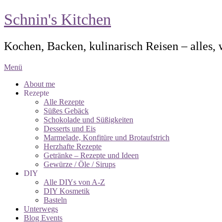
Schnin's Kitchen
Kochen, Backen, kulinarisch Reisen – alles,
Menü
About me
Rezepte
Alle Rezepte
Süßes Gebäck
Schokolade und Süßigkeiten
Desserts und Eis
Marmelade, Konfitüre und Brotaufstrich
Herzhafte Rezepte
Getränke – Rezepte und Ideen
Gewürze / Öle / Sirups
DIY
Alle DIYs von A-Z
DIY Kosmetik
Basteln
Unterwegs
Blog Events