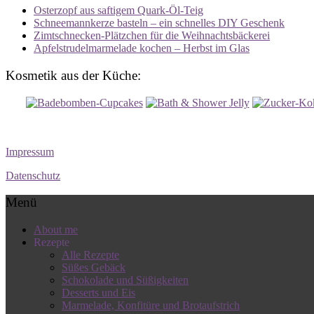
Osterzopf aus saftigem Quark-Öl-Teig
Schneemannkerze basteln – ein schnelles DIY Geschenk
Zimtschnecken-Plätzchen für die Weihnachtsbäckerei
Apfelstrudelmarmelade kochen – Herbst im Glas
Kosmetik aus der Küche:
Impressum
Datenschutz
Menü
About me
Rezepte
Alle Rezepte
Süßes Gebäck
Schokolade und Süßigkeiten
Desserts und Eis
Marmelade, Konfitüre und Brotaufstrich