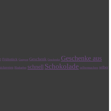
Geschenke aus
e
Geschenk
Frühstück
Gastpost
Geschenke
Schokolade
schnell
selber
ickereien
selbermachen
Rhabarber