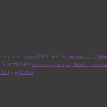
DIY
Cupcakes
einfach
Frücht
Dessert
e
Erdbeeren
Frosting
Marmelade
n
Plätzchen
Muffins
Ostern
Päckchensch
Pasta
Nudeln
hten
Zucker
Zimt