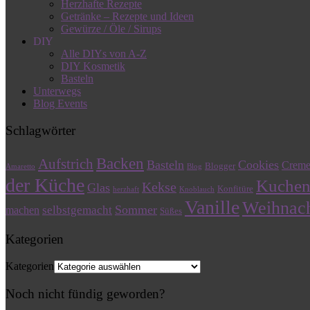
Herzhafte Rezepte
Getränke – Rezepte und Ideen
Gewürze / Öle / Sirups
DIY
Alle DIYs von A-Z
DIY Kosmetik
Basteln
Unterwegs
Blog Events
Schlagwörter
Backen
Aufstrich
Basteln
Cookies
Crem
Blogger
Amaretto
Blog
der Küche
Kuche
Kekse
Glas
Konfitüre
herzhaft
Knoblauch
Vanille
Weihnac
Sommer
selbstgemacht
machen
Süßes
Kategorien
Kategorien
Noch nicht fündig geworden?