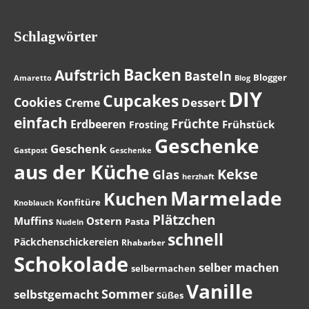
Schlagwörter
Backen
Aufstrich
Basteln
Blogger
Amaretto
Blog
DIY
Cupcakes
Cookies
Dessert
Creme
einfach
Früchte
Erdbeeren
Frühstück
Frosting
Geschenke
Geschenk
Gastpost
Geschenke
aus der Küche
Kekse
Glas
herzhaft
Marmelade
Kuchen
Konfitüre
Knoblauch
Plätzchen
Muffins
Ostern
Pasta
Nudeln
schnell
Päckchenschickereien
Rhabarber
Schokolade
selber machen
selbermachen
Vanille
Sommer
selbstgemacht
Süßes