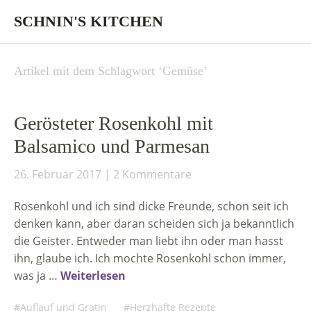
SCHNIN'S KITCHEN
Artikel mit dem Schlagwort ‘
Gemüse
’
Gerösteter Rosenkohl mit
Balsamico und Parmesan
26. Februar 2017
2 Kommentare
Rosenkohl und ich sind dicke Freunde, schon seit ich
denken kann, aber daran scheiden sich ja bekanntlich
die Geister. Entweder man liebt ihn oder man hasst
ihn, glaube ich. Ich mochte Rosenkohl schon immer,
was ja …
Weiterlesen
Auflauf und Gratin
Herzhafte Rezepte