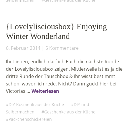
Selbermachen
Geschenke aus der Küche
{Lovelylisciousbox} Enjoying
Winter Wonderland
6. Februar 2014
5 Kommentare
Ihr Lieben, endlich darf ich Euch die nächste Runde
der Lovelylisciousbox zeigen. Mittlerweile ist es ja die
dritte Runde der Tauschbox & Ihr wisst bestimmt
schon, wovon ich rede. Nicht? Dann guckt hier bei
Victorias …
Weiterlesen
DIY Kosmetik aus der Küche
DIY und
Selbermachen
Geschenke aus der Küche
Päckchenschickereien