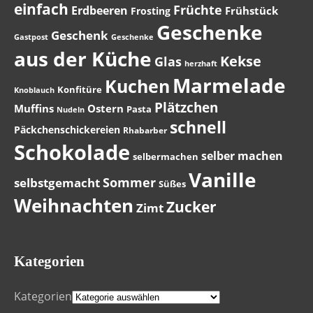
einfach
Früchte
Erdbeeren
Frühstück
Frosting
Geschenke
Geschenk
Gastpost
Geschenke
aus der Küche
Kekse
Glas
herzhaft
Marmelade
Kuchen
Konfitüre
Knoblauch
Plätzchen
Muffins
Ostern
Pasta
Nudeln
schnell
Päckchenschickereien
Rhabarber
Schokolade
selber machen
selbermachen
Vanille
Sommer
selbstgemacht
Süßes
Weihnachten
Zucker
Zimt
Kategorien
Kategorien