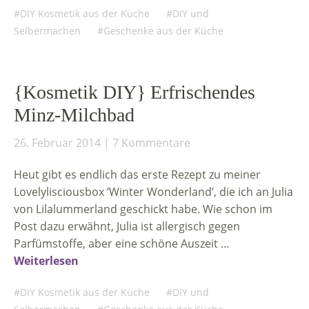
DIY Kosmetik aus der Küche
DIY und
Selbermachen
Geschenke aus der Küche
{Kosmetik DIY} Erfrischendes
Minz-Milchbad
26. Februar 2014
7 Kommentare
Heut gibt es endlich das erste Rezept zu meiner
Lovelylisciousbox ‘Winter Wonderland’, die ich an Julia
von Lilalummerland geschickt habe. Wie schon im
Post dazu erwähnt, Julia ist allergisch gegen
Parfümstoffe, aber eine schöne Auszeit …
Weiterlesen
DIY Kosmetik aus der Küche
DIY und