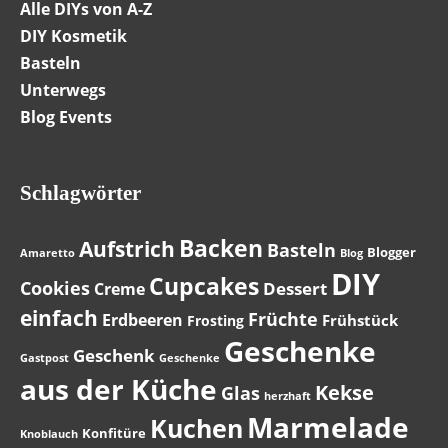
Alle DIYs von A-Z
DIY Kosmetik
Basteln
Unterwegs
Blog Events
Schlagwörter
Backen
Aufstrich
Basteln
Blogger
Amaretto
Blog
DIY
Cupcakes
Cookies
Dessert
Creme
einfach
Früchte
Erdbeeren
Frühstück
Frosting
Geschenke
Geschenk
Gastpost
Geschenke
aus der Küche
Kekse
Glas
herzhaft
Marmelade
Kuchen
Konfitüre
Knoblauch