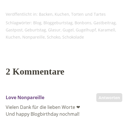
Veröffentlicht in:
Backen
,
Kuchen, Torten und Tartes
Schlagwörter:
Blog
,
Bloggeburtstag
,
Bonbons
,
Gastbeitrag
,
Gastpost
,
Geburtstag
,
Glasur
,
Gugel
,
Gugelhupf
,
Karamell
,
Kuchen
,
Nonpareille
,
Schoko
,
Schokolade
2 Kommentare
Love Nonpareille
Antworten
Vielen Dank für die lieben Worte ❤
Und happy Blogbirthday nochmal!