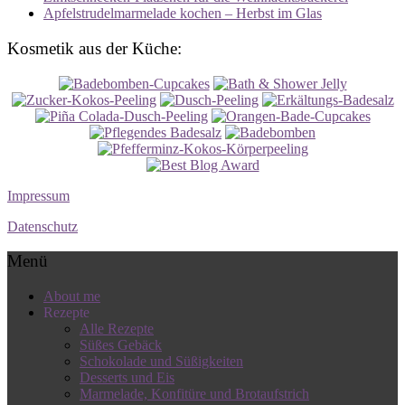
Apfelstrudelmarmelade kochen – Herbst im Glas
Kosmetik aus der Küche:
Impressum
Datenschutz
Menü
About me
Rezepte
Alle Rezepte
Süßes Gebäck
Schokolade und Süßigkeiten
Desserts und Eis
Marmelade, Konfitüre und Brotaufstrich