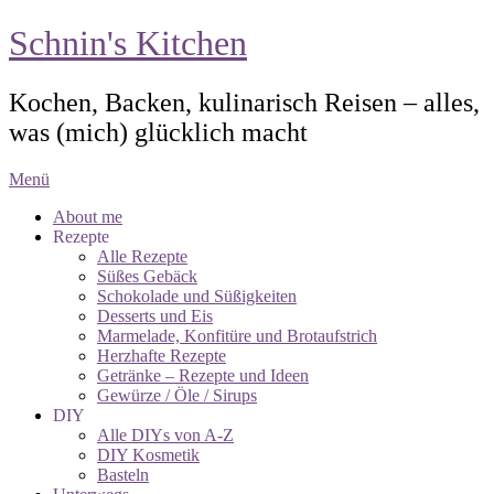
Schnin's Kitchen
Kochen, Backen, kulinarisch Reisen – alles,
was (mich) glücklich macht
Menü
About me
Rezepte
Alle Rezepte
Süßes Gebäck
Schokolade und Süßigkeiten
Desserts und Eis
Marmelade, Konfitüre und Brotaufstrich
Herzhafte Rezepte
Getränke – Rezepte und Ideen
Gewürze / Öle / Sirups
DIY
Alle DIYs von A-Z
DIY Kosmetik
Basteln