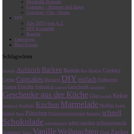
Herzhafte Rezepte
Getränke – Rezepte und Ideen
Gewürze / Öle / Sirups
DIY
Alle DIYs von A-Z
DIY Kosmetik
Basteln
Unterwegs
Blog Events
Schlagwörter
Backen
Aufstrich
Basteln
Cookies
Blogger
Amaretto
Blog
DIY
Cupcakes
einfach
Dessert
Creme
Erdbeeren
Früchte
Geschenk
Frühstück
Frosting
Gastpost
Geschenke
Geschenke aus der Küche
Kekse
Glas
herzhaft
Marmelade
Kuchen
Muffins
Konfitüre
Knoblauch
Nudeln
schnell
Plätzchen
Ostern
Päckchenschickereien
Pasta
Rhabarber
Schokolade
selbstgemacht
selber machen
selbermachen
Vanille
Weihnachten
Zucker
Sommer
Zimt
Süßes