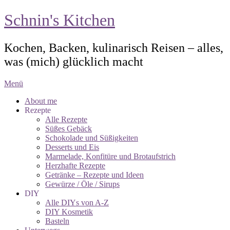
Schnin's Kitchen
Kochen, Backen, kulinarisch Reisen – alles,
was (mich) glücklich macht
Menü
About me
Rezepte
Alle Rezepte
Süßes Gebäck
Schokolade und Süßigkeiten
Desserts und Eis
Marmelade, Konfitüre und Brotaufstrich
Herzhafte Rezepte
Getränke – Rezepte und Ideen
Gewürze / Öle / Sirups
DIY
Alle DIYs von A-Z
DIY Kosmetik
Basteln