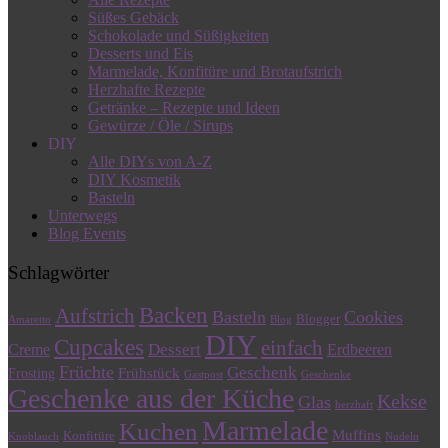
Süßes Gebäck
Schokolade und Süßigkeiten
Desserts und Eis
Marmelade, Konfitüre und Brotaufstrich
Herzhafte Rezepte
Getränke – Rezepte und Ideen
Gewürze / Öle / Sirups
DIY
Alle DIYs von A-Z
DIY Kosmetik
Basteln
Unterwegs
Blog Events
Schlagwörter
Backen
Aufstrich
Basteln
Cookies
Blogger
Amaretto
Blog
DIY
Cupcakes
einfach
Dessert
Creme
Erdbeeren
Früchte
Geschenk
Frühstück
Frosting
Gastpost
Geschenke
Geschenke aus der Küche
Kekse
Glas
herzhaft
Marmelade
Kuchen
Muffins
Konfitüre
Knoblauch
Nudeln