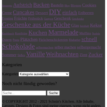
Backen
Aufstrich
Basteln
Cookies
Blogger
Amaretto
Blog
DIY
Cupcakes
einfach
Dessert
Creme
Erdbeeren
Früchte
Geschenk
Frühstück
Frosting
Gastpost
Geschenke
Geschenke aus der Küche
Kekse
Glas
herzhaft
Marmelade
Kuchen
Muffins
Konfitüre
Knoblauch
Nudeln
schnell
Plätzchen
Ostern
Päckchenschickereien
Pasta
Rhabarber
Schokolade
selbstgemacht
selber machen
selbermachen
Vanille
Weihnachten
Zucker
Sommer
Zimt
Süßes
Kategorien
Kategorien
Noch nicht fündig geworden?
© COPYRIGHT 2012 - 2021 Schnin's Kitchen. Alle Inhalte,
Layouts, Designs & Fotos sind meine eigenen, wenn nicht anders