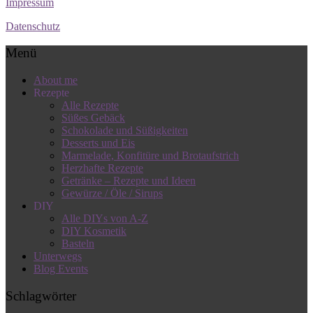
Impressum
Datenschutz
Menü
About me
Rezepte
Alle Rezepte
Süßes Gebäck
Schokolade und Süßigkeiten
Desserts und Eis
Marmelade, Konfitüre und Brotaufstrich
Herzhafte Rezepte
Getränke – Rezepte und Ideen
Gewürze / Öle / Sirups
DIY
Alle DIYs von A-Z
DIY Kosmetik
Basteln
Unterwegs
Blog Events
Schlagwörter