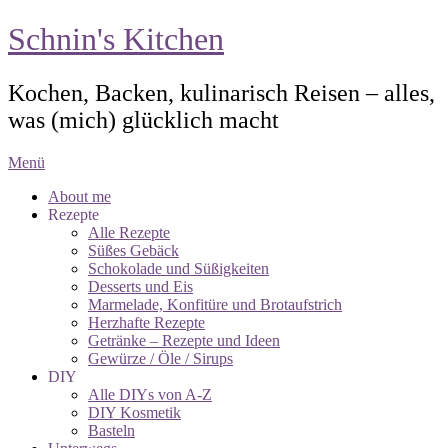
Schnin's Kitchen
Kochen, Backen, kulinarisch Reisen – alles,
was (mich) glücklich macht
Menü
About me
Rezepte
Alle Rezepte
Süßes Gebäck
Schokolade und Süßigkeiten
Desserts und Eis
Marmelade, Konfitüre und Brotaufstrich
Herzhafte Rezepte
Getränke – Rezepte und Ideen
Gewürze / Öle / Sirups
DIY
Alle DIYs von A-Z
DIY Kosmetik
Basteln