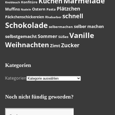
Marmelade
Kuchen
Konfitüre
Knoblauch
Plätzchen
Muffins
Ostern
Pasta
Nudeln
schnell
Päckchenschickereien
Rhabarber
Schokolade
selber machen
selbermachen
Vanille
Sommer
selbstgemacht
Süßes
Weihnachten
Zucker
Zimt
Kategorien
Kategorien
Noch nicht fündig geworden?