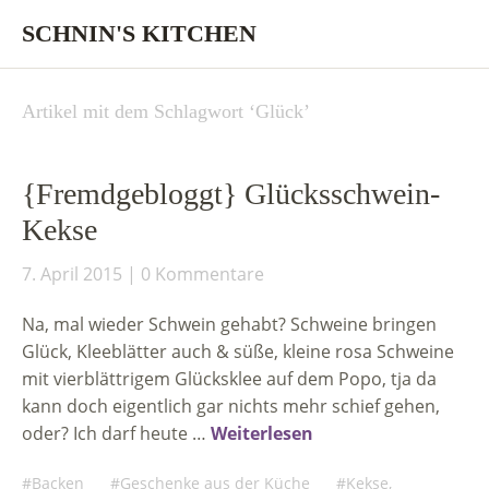
SCHNIN'S KITCHEN
Artikel mit dem Schlagwort ‘
Glück
’
{Fremdgebloggt} Glücksschwein-
Kekse
7. April 2015
0 Kommentare
Na, mal wieder Schwein gehabt? Schweine bringen
Glück, Kleeblätter auch & süße, kleine rosa Schweine
mit vierblättrigem Glücksklee auf dem Popo, tja da
kann doch eigentlich gar nichts mehr schief gehen,
oder? Ich darf heute …
Weiterlesen
Backen
Geschenke aus der Küche
Kekse,