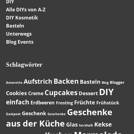
DIY
Alle DIYs von A-Z
DIY Kosmetik
Basteln
Unterwegs
Blog Events
Schlagwörter
Backen
Aufstrich
Basteln
Blogger
Amaretto
Blog
DIY
Cupcakes
Cookies
Dessert
Creme
einfach
Früchte
Erdbeeren
Frühstück
Frosting
Geschenke
Geschenk
Gastpost
Geschenke
aus der Küche
Kekse
Glas
herzhaft