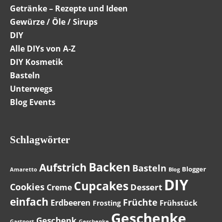
Getränke – Rezepte und Ideen
Gewürze / Öle / Sirups
DIY
Alle DIYs von A-Z
DIY Kosmetik
Basteln
Unterwegs
Blog Events
Schlagwörter
Backen
Aufstrich
Basteln
Blogger
Amaretto
Blog
DIY
Cupcakes
Cookies
Dessert
Creme
einfach
Früchte
Erdbeeren
Frühstück
Frosting
Geschenke
Geschenk
Gastpost
Geschenke