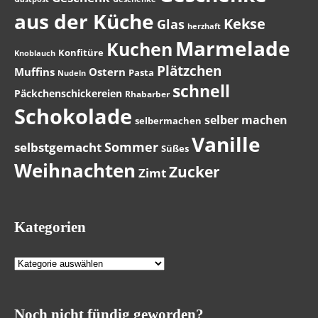
aus der Küche
Kekse
Glas
herzhaft
Marmelade
Kuchen
Konfitüre
Knoblauch
Plätzchen
Muffins
Ostern
Pasta
Nudeln
schnell
Päckchenschickereien
Rhabarber
Schokolade
selber machen
selbermachen
Vanille
Sommer
selbstgemacht
Süßes
Weihnachten
Zucker
Zimt
Kategorien
Kategorien
Noch nicht fündig geworden?