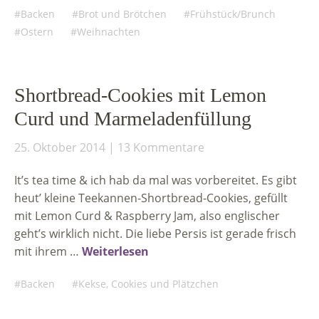
Backen
Brot und Brötchen
Frühstück/Brunch
Ostern
Weihnachten
Shortbread-Cookies mit Lemon
Curd und Marmeladenfüllung
25. Oktober 2014
13 Kommentare
It’s tea time & ich hab da mal was vorbereitet. Es gibt
heut’ kleine Teekannen-Shortbread-Cookies, gefüllt
mit Lemon Curd & Raspberry Jam, also englischer
geht’s wirklich nicht. Die liebe Persis ist gerade frisch
mit ihrem …
Weiterlesen
Backen
Kekse, Cookies und Plätzchen