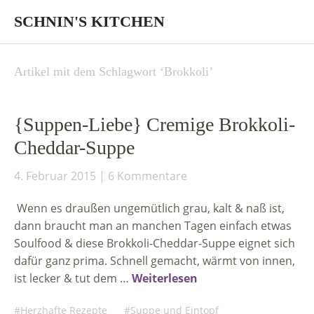
SCHNIN'S KITCHEN
Artikel mit dem Schlagwort ‘
Brokkoli
’
{Suppen-Liebe} Cremige Brokkoli-
Cheddar-Suppe
4. Februar 2015
6 Kommentare
Wenn es draußen ungemütlich grau, kalt & naß ist,
dann braucht man an manchen Tagen einfach etwas
Soulfood & diese Brokkoli-Cheddar-Suppe eignet sich
dafür ganz prima. Schnell gemacht, wärmt von innen,
ist lecker & tut dem …
Weiterlesen
Herzhafte Rezepte
Suppe und Eintopf