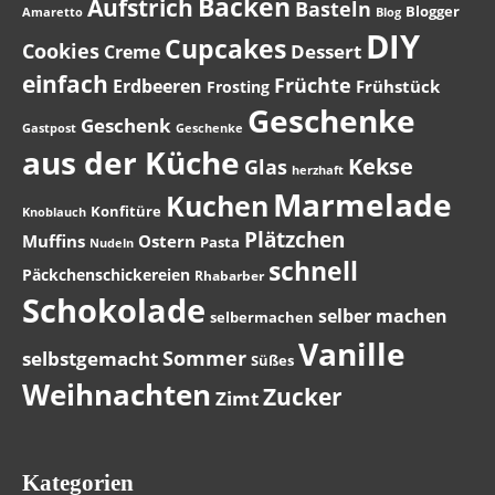
Backen
Aufstrich
Basteln
Blogger
Amaretto
Blog
DIY
Cupcakes
Cookies
Dessert
Creme
einfach
Früchte
Erdbeeren
Frühstück
Frosting
Geschenke
Geschenk
Gastpost
Geschenke
aus der Küche
Kekse
Glas
herzhaft
Marmelade
Kuchen
Konfitüre
Knoblauch
Plätzchen
Muffins
Ostern
Pasta
Nudeln
schnell
Päckchenschickereien
Rhabarber
Schokolade
selber machen
selbermachen
Vanille
Sommer
selbstgemacht
Süßes
Weihnachten
Zucker
Zimt
Kategorien