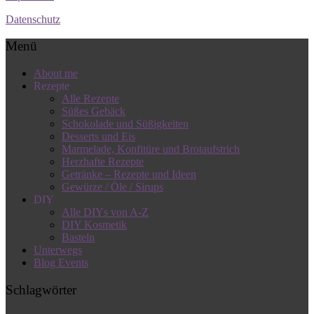
Datenschutz
Menü
About me
Rezepte
Alle Rezepte
Süßes Gebäck
Schokolade und Süßigkeiten
Desserts und Eis
Marmelade, Konfitüre und Brotaufstrich
Herzhafte Rezepte
Getränke – Rezepte und Ideen
Gewürze / Öle / Sirups
DIY
Alle DIYs von A-Z
DIY Kosmetik
Basteln
Unterwegs
Blog Events
Schlagwörter