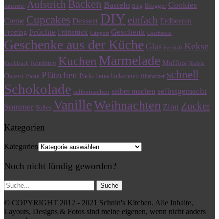
Backen
Aufstrich
Basteln
Cookies
Blogger
Amaretto
Blog
DIY
Cupcakes
einfach
Dessert
Creme
Erdbeeren
Früchte
Geschenk
Frühstück
Frosting
Gastpost
Geschenke
Geschenke aus der Küche
Kekse
Glas
herzhaft
Marmelade
Kuchen
Muffins
Konfitüre
Knoblauch
Nudeln
schnell
Plätzchen
Ostern
Päckchenschickereien
Pasta
Rhabarber
Schokolade
selbstgemacht
selber machen
selbermachen
Vanille
Weihnachten
Zucker
Sommer
Zimt
Süßes
Kategorien
Kategorien
Noch nicht fündig geworden?
© COPYRIGHT 2012 - 2021 Schnin's Kitchen. Alle Inhalte,
Layouts, Designs & Fotos sind meine eigenen, wenn nicht anders