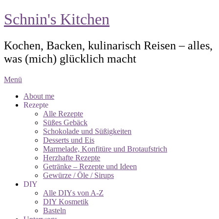
Schnin's Kitchen
Kochen, Backen, kulinarisch Reisen – alles,
was (mich) glücklich macht
Menü
About me
Rezepte
Alle Rezepte
Süßes Gebäck
Schokolade und Süßigkeiten
Desserts und Eis
Marmelade, Konfitüre und Brotaufstrich
Herzhafte Rezepte
Getränke – Rezepte und Ideen
Gewürze / Öle / Sirups
DIY
Alle DIYs von A-Z
DIY Kosmetik
Basteln