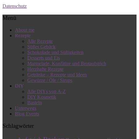
Datenschutz
Menü
About me
Rezepte
Alle Rezepte
Süßes Gebäck
Schokolade und Süßigkeiten
Desserts und Eis
Marmelade, Konfitüre und Brotaufstrich
Herzhafte Rezepte
Getränke – Rezepte und Ideen
Gewürze / Öle / Sirups
DIY
Alle DIYs von A-Z
DIY Kosmetik
Basteln
Unterwegs
Blog Events
Schlagwörter