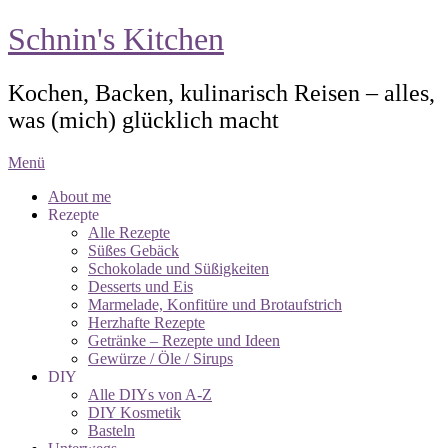
Schnin's Kitchen
Kochen, Backen, kulinarisch Reisen – alles,
was (mich) glücklich macht
Menü
About me
Rezepte
Alle Rezepte
Süßes Gebäck
Schokolade und Süßigkeiten
Desserts und Eis
Marmelade, Konfitüre und Brotaufstrich
Herzhafte Rezepte
Getränke – Rezepte und Ideen
Gewürze / Öle / Sirups
DIY
Alle DIYs von A-Z
DIY Kosmetik
Basteln