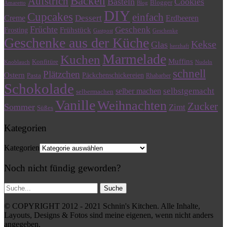
Backen
Aufstrich
Basteln
Cookies
Blogger
Amaretto
Blog
DIY
Cupcakes
einfach
Dessert
Creme
Erdbeeren
Früchte
Geschenk
Frühstück
Frosting
Gastpost
Geschenke
Geschenke aus der Küche
Kekse
Glas
herzhaft
Marmelade
Kuchen
Muffins
Konfitüre
Knoblauch
Nudeln
schnell
Plätzchen
Ostern
Päckchenschickereien
Pasta
Rhabarber
Schokolade
selbstgemacht
selber machen
selbermachen
Vanille
Weihnachten
Zucker
Sommer
Zimt
Süßes
Kategorien
Kategorien
Noch nicht fündig geworden?
© COPYRIGHT 2012 - 2021 Schnin's Kitchen. Alle Inhalte,
Layouts, Designs & Fotos sind meine eigenen, wenn nicht anders
angegeben.