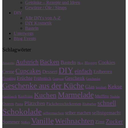
Getränke – Rezepte und Ideen
Gewürze / Öle / Sirups
DIY
Alle DIYs von A-Z
DIY Kosmetik
Basteln
Unterwegs
Blog Events
Schlagwörter
Backen
Aufstrich
Basteln
Cookies
Blogger
Amaretto
Blog
DIY
Cupcakes
einfach
Dessert
Creme
Erdbeeren
Früchte
Geschenk
Frühstück
Frosting
Gastpost
Geschenke
Geschenke aus der Küche
Kekse
Glas
herzhaft
Marmelade
Kuchen
Muffins
Konfitüre
Knoblauch
Nudeln
schnell
Plätzchen
Ostern
Päckchenschickereien
Pasta
Rhabarber
Schokolade
selbstgemacht
selber machen
selbermachen
Vanille
Weihnachten
Zucker
Sommer
Zimt
Süßes