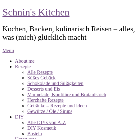
Schnin's Kitchen
Kochen, Backen, kulinarisch Reisen – alles,
was (mich) glücklich macht
Menü
About me
Rezepte
Alle Rezepte
Süßes Gebäck
Schokolade und Süßigkeiten
Desserts und Eis
Marmelade, Konfitüre und Brotaufstrich
Herzhafte Rezepte
Getränke – Rezepte und Ideen
Gewürze / Öle / Sirups
DIY
Alle DIYs von A-Z
DIY Kosmetik
Basteln