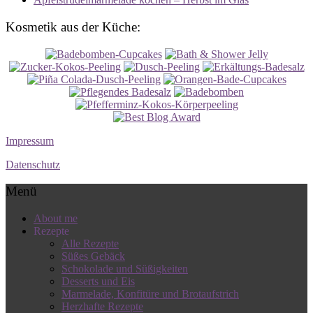
Kosmetik aus der Küche:
Impressum
Datenschutz
Menü
About me
Rezepte
Alle Rezepte
Süßes Gebäck
Schokolade und Süßigkeiten
Desserts und Eis
Marmelade, Konfitüre und Brotaufstrich
Herzhafte Rezepte