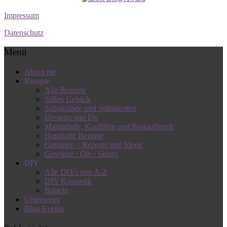
Impressum
Datenschutz
Menü
About me
Rezepte
Alle Rezepte
Süßes Gebäck
Schokolade und Süßigkeiten
Desserts und Eis
Marmelade, Konfitüre und Brotaufstrich
Herzhafte Rezepte
Getränke – Rezepte und Ideen
Gewürze / Öle / Sirups
DIY
Alle DIYs von A-Z
DIY Kosmetik
Basteln
Unterwegs
Blog Events