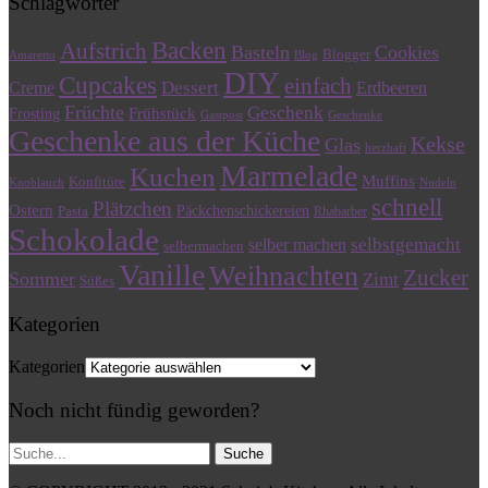
Schlagwörter
Backen
Aufstrich
Basteln
Cookies
Blogger
Amaretto
Blog
DIY
Cupcakes
einfach
Dessert
Creme
Erdbeeren
Früchte
Geschenk
Frühstück
Frosting
Gastpost
Geschenke
Geschenke aus der Küche
Kekse
Glas
herzhaft
Marmelade
Kuchen
Muffins
Konfitüre
Knoblauch
Nudeln
schnell
Plätzchen
Ostern
Päckchenschickereien
Pasta
Rhabarber
Schokolade
selbstgemacht
selber machen
selbermachen
Vanille
Weihnachten
Zucker
Sommer
Zimt
Süßes
Kategorien
Kategorien
Noch nicht fündig geworden?