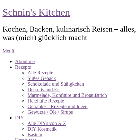
Schnin's Kitchen
Kochen, Backen, kulinarisch Reisen – alles,
was (mich) glücklich macht
Menü
About me
Rezepte
Alle Rezepte
Süßes Gebäck
Schokolade und Süßigkeiten
Desserts und Eis
Marmelade, Konfitüre und Brotaufstrich
Herzhafte Rezepte
Getränke – Rezepte und Ideen
Gewürze / Öle / Sirups
DIY
Alle DIYs von A-Z
DIY Kosmetik
Basteln