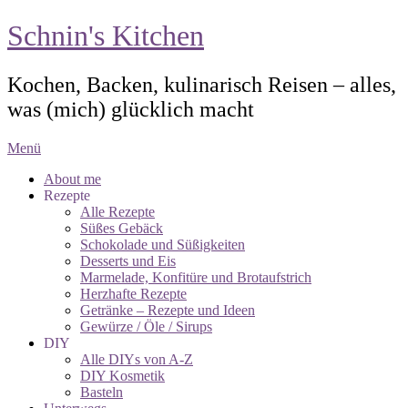
Schnin's Kitchen
Kochen, Backen, kulinarisch Reisen – alles,
was (mich) glücklich macht
Menü
About me
Rezepte
Alle Rezepte
Süßes Gebäck
Schokolade und Süßigkeiten
Desserts und Eis
Marmelade, Konfitüre und Brotaufstrich
Herzhafte Rezepte
Getränke – Rezepte und Ideen
Gewürze / Öle / Sirups
DIY
Alle DIYs von A-Z
DIY Kosmetik
Basteln