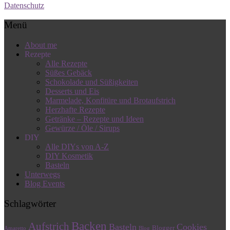
Datenschutz
Menü
About me
Rezepte
Alle Rezepte
Süßes Gebäck
Schokolade und Süßigkeiten
Desserts und Eis
Marmelade, Konfitüre und Brotaufstrich
Herzhafte Rezepte
Getränke – Rezepte und Ideen
Gewürze / Öle / Sirups
DIY
Alle DIYs von A-Z
DIY Kosmetik
Basteln
Unterwegs
Blog Events
Schlagwörter
Backen
Aufstrich
Basteln
Cookies
Blogger
Amaretto
Blog