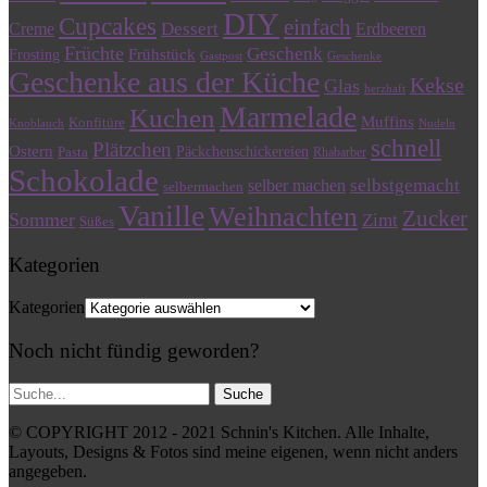
DIY
Cupcakes
einfach
Dessert
Creme
Erdbeeren
Früchte
Geschenk
Frühstück
Frosting
Gastpost
Geschenke
Geschenke aus der Küche
Kekse
Glas
herzhaft
Marmelade
Kuchen
Muffins
Konfitüre
Knoblauch
Nudeln
schnell
Plätzchen
Ostern
Päckchenschickereien
Pasta
Rhabarber
Schokolade
selbstgemacht
selber machen
selbermachen
Vanille
Weihnachten
Zucker
Sommer
Zimt
Süßes
Kategorien
Kategorien
Noch nicht fündig geworden?
© COPYRIGHT 2012 - 2021 Schnin's Kitchen. Alle Inhalte,
Layouts, Designs & Fotos sind meine eigenen, wenn nicht anders
angegeben.