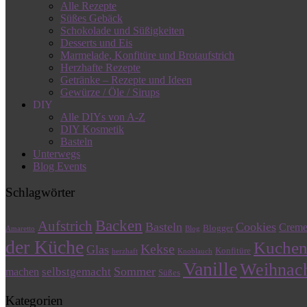
Alle Rezepte
Süßes Gebäck
Schokolade und Süßigkeiten
Desserts und Eis
Marmelade, Konfitüre und Brotaufstrich
Herzhafte Rezepte
Getränke – Rezepte und Ideen
Gewürze / Öle / Sirups
DIY
Alle DIYs von A-Z
DIY Kosmetik
Basteln
Unterwegs
Blog Events
Schlagwörter
Backen
Aufstrich
Basteln
Cookies
Crem
Blogger
Amaretto
Blog
der Küche
Kuche
Kekse
Glas
Konfitüre
herzhaft
Knoblauch
Vanille
Weihnac
Sommer
selbstgemacht
machen
Süßes
Kategorien