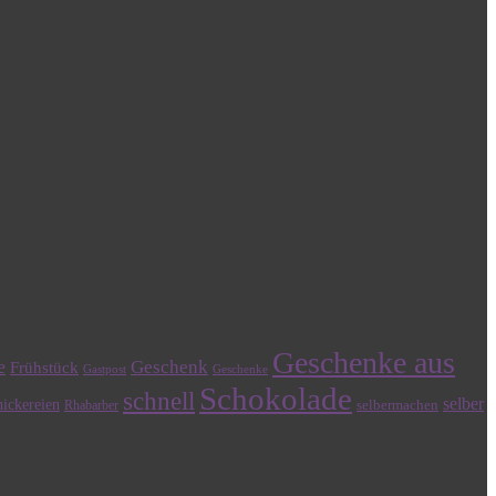
Geschenke aus
e
Geschenk
Frühstück
Gastpost
Geschenke
Schokolade
schnell
selber
ickereien
selbermachen
Rhabarber