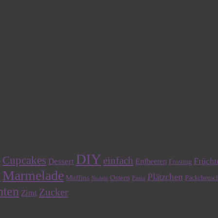
DIY
Cupcakes
einfach
Frücht
Dessert
e
Erdbeeren
Frosting
Marmelade
n
Plätzchen
Muffins
Ostern
Päckchensch
Pasta
Nudeln
hten
Zucker
Zimt