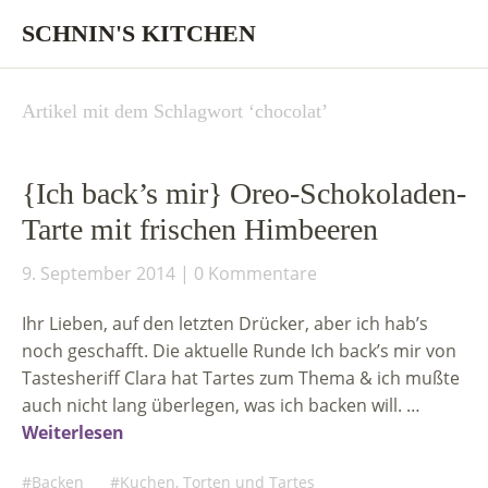
SCHNIN'S KITCHEN
Artikel mit dem Schlagwort ‘
chocolat
’
{Ich back’s mir} Oreo-Schokoladen-
Tarte mit frischen Himbeeren
9. September 2014
0 Kommentare
Ihr Lieben, auf den letzten Drücker, aber ich hab’s
noch geschafft. Die aktuelle Runde Ich back’s mir von
Tastesheriff Clara hat Tartes zum Thema & ich mußte
auch nicht lang überlegen, was ich backen will. …
Weiterlesen
Backen
Kuchen, Torten und Tartes