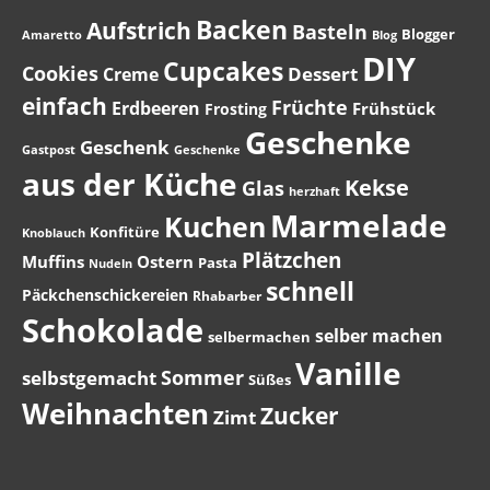
Backen
Aufstrich
Basteln
Blogger
Amaretto
Blog
DIY
Cupcakes
Cookies
Dessert
Creme
einfach
Früchte
Erdbeeren
Frühstück
Frosting
Geschenke
Geschenk
Gastpost
Geschenke
aus der Küche
Kekse
Glas
herzhaft
Marmelade
Kuchen
Konfitüre
Knoblauch
Plätzchen
Muffins
Ostern
Pasta
Nudeln
schnell
Päckchenschickereien
Rhabarber
Schokolade
selber machen
selbermachen
Vanille
Sommer
selbstgemacht
Süßes
Weihnachten
Zucker
Zimt