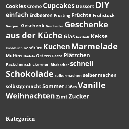
DIY
Cupcakes
Cookies
Dessert
Creme
einfach
Früchte
Erdbeeren
Frühstück
Frosting
Geschenke
Geschenk
Gastpost
Geschenke
aus der Küche
Kekse
Glas
herzhaft
Marmelade
Kuchen
Konfitüre
Knoblauch
Plätzchen
Muffins
Ostern
Pasta
Nudeln
schnell
Päckchenschickereien
Rhabarber
Schokolade
selber machen
selbermachen
Vanille
Sommer
selbstgemacht
Süßes
Weihnachten
Zucker
Zimt
Kategorien