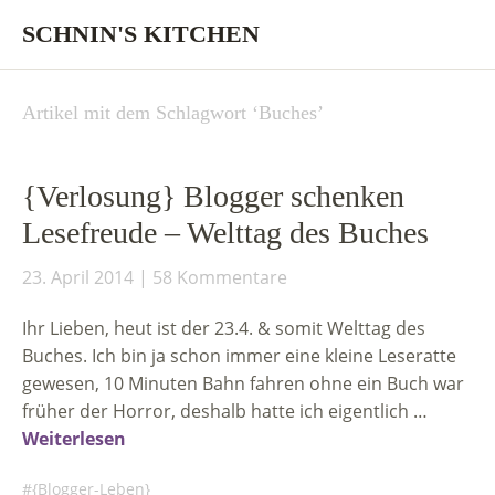
SCHNIN'S KITCHEN
Artikel mit dem Schlagwort ‘
Buches
’
{Verlosung} Blogger schenken
Lesefreude – Welttag des Buches
23. April 2014
58 Kommentare
Ihr Lieben, heut ist der 23.4. & somit Welttag des
Buches. Ich bin ja schon immer eine kleine Leseratte
gewesen, 10 Minuten Bahn fahren ohne ein Buch war
früher der Horror, deshalb hatte ich eigentlich …
Weiterlesen
{Blogger-Leben}