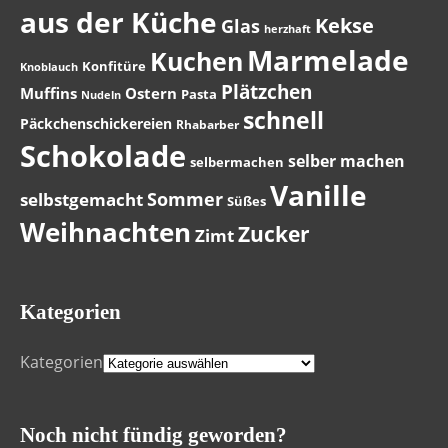
aus der Küche
Kekse
Glas
herzhaft
Marmelade
Kuchen
Konfitüre
Knoblauch
Plätzchen
Muffins
Ostern
Pasta
Nudeln
schnell
Päckchenschickereien
Rhabarber
Schokolade
selber machen
selbermachen
Vanille
Sommer
selbstgemacht
Süßes
Weihnachten
Zucker
Zimt
Kategorien
Kategorien
Noch nicht fündig geworden?