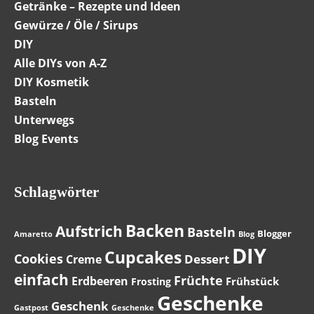
Getränke – Rezepte und Ideen
Gewürze / Öle / Sirups
DIY
Alle DIYs von A-Z
DIY Kosmetik
Basteln
Unterwegs
Blog Events
Schlagwörter
Backen
Aufstrich
Basteln
Blogger
Amaretto
Blog
DIY
Cupcakes
Cookies
Dessert
Creme
einfach
Früchte
Erdbeeren
Frühstück
Frosting
Geschenke
Geschenk
Gastpost
Geschenke