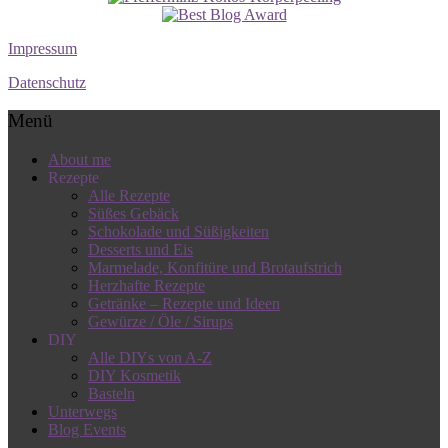
Impressum
Datenschutz
Menü
About me
Rezepte
Alle Rezepte
Süßes Gebäck
Schokolade und Süßigkeiten
Desserts und Eis
Marmelade, Konfitüre und Brotaufstrich
Herzhafte Rezepte
Getränke – Rezepte und Ideen
Gewürze / Öle / Sirups
DIY
Alle DIYs von A-Z
DIY Kosmetik
Basteln
Unterwegs
Blog Events