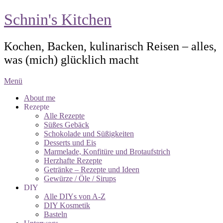
Schnin's Kitchen
Kochen, Backen, kulinarisch Reisen – alles,
was (mich) glücklich macht
Menü
About me
Rezepte
Alle Rezepte
Süßes Gebäck
Schokolade und Süßigkeiten
Desserts und Eis
Marmelade, Konfitüre und Brotaufstrich
Herzhafte Rezepte
Getränke – Rezepte und Ideen
Gewürze / Öle / Sirups
DIY
Alle DIYs von A-Z
DIY Kosmetik
Basteln