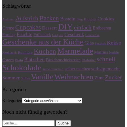
Schlagwörter
Backen
Aufstrich
Basteln
Cookies
Blogger
Amaretto
Blog
DIY
Cupcakes
einfach
Dessert
Creme
Erdbeeren
Früchte
Geschenk
Frühstück
Frosting
Gastpost
Geschenke
Geschenke aus der Küche
Kekse
Glas
herzhaft
Marmelade
Kuchen
Muffins
Konfitüre
Knoblauch
Nudeln
schnell
Plätzchen
Ostern
Päckchenschickereien
Pasta
Rhabarber
Schokolade
selbstgemacht
selber machen
selbermachen
Vanille
Weihnachten
Zucker
Sommer
Zimt
Süßes
Kategorien
Kategorien
Noch nicht fündig geworden?