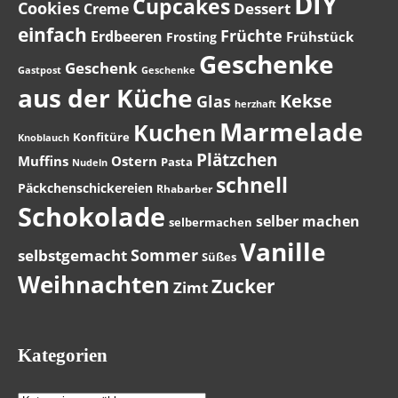
DIY
Cupcakes
Cookies
Dessert
Creme
einfach
Früchte
Erdbeeren
Frühstück
Frosting
Geschenke
Geschenk
Gastpost
Geschenke
aus der Küche
Kekse
Glas
herzhaft
Marmelade
Kuchen
Konfitüre
Knoblauch
Plätzchen
Muffins
Ostern
Pasta
Nudeln
schnell
Päckchenschickereien
Rhabarber
Schokolade
selber machen
selbermachen
Vanille
Sommer
selbstgemacht
Süßes
Weihnachten
Zucker
Zimt
Kategorien