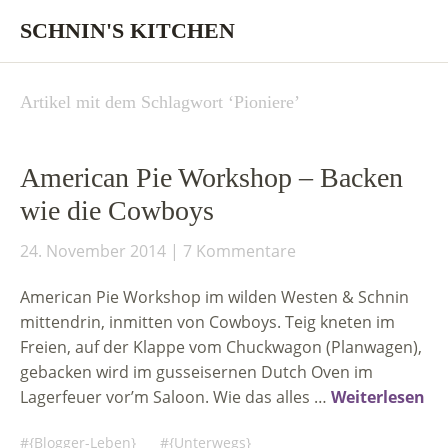
SCHNIN'S KITCHEN
Artikel mit dem Schlagwort ‘
Pioniere
’
American Pie Workshop – Backen
wie die Cowboys
24. November 2014
7 Kommentare
American Pie Workshop im wilden Westen & Schnin
mittendrin, inmitten von Cowboys. Teig kneten im
Freien, auf der Klappe vom Chuckwagon (Planwagen),
gebacken wird im gusseisernen Dutch Oven im
Lagerfeuer vor’m Saloon. Wie das alles …
Weiterlesen
{Blogger-Leben}
{Unterwegs}