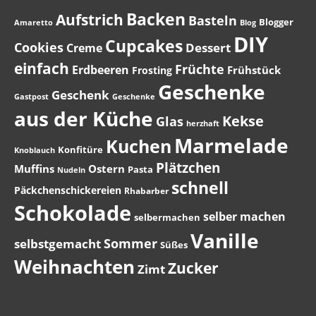
Backen
Aufstrich
Basteln
Blogger
Amaretto
Blog
DIY
Cupcakes
Cookies
Dessert
Creme
einfach
Früchte
Erdbeeren
Frühstück
Frosting
Geschenke
Geschenk
Gastpost
Geschenke
aus der Küche
Kekse
Glas
herzhaft
Marmelade
Kuchen
Konfitüre
Knoblauch
Plätzchen
Muffins
Ostern
Pasta
Nudeln
schnell
Päckchenschickereien
Rhabarber
Schokolade
selber machen
selbermachen
Vanille
Sommer
selbstgemacht
Süßes
Weihnachten
Zucker
Zimt