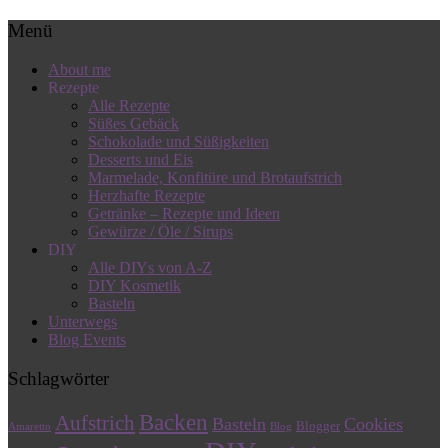
Menü
About me
Rezepte
Alle Rezepte
Süßes Gebäck
Schokolade und Süßigkeiten
Desserts und Eis
Marmelade, Konfitüre und Brotaufstrich
Herzhafte Rezepte
Getränke – Rezepte und Ideen
Gewürze / Öle / Sirups
DIY
Alle DIYs von A-Z
DIY Kosmetik
Basteln
Unterwegs
Blog Events
Schlagwörter
Backen
Aufstrich
Basteln
Cookies
Blogger
Amaretto
Blog