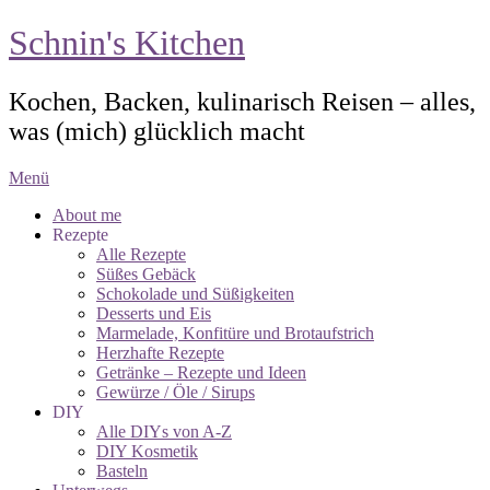
Schnin's Kitchen
Kochen, Backen, kulinarisch Reisen – alles,
was (mich) glücklich macht
Menü
About me
Rezepte
Alle Rezepte
Süßes Gebäck
Schokolade und Süßigkeiten
Desserts und Eis
Marmelade, Konfitüre und Brotaufstrich
Herzhafte Rezepte
Getränke – Rezepte und Ideen
Gewürze / Öle / Sirups
DIY
Alle DIYs von A-Z
DIY Kosmetik
Basteln