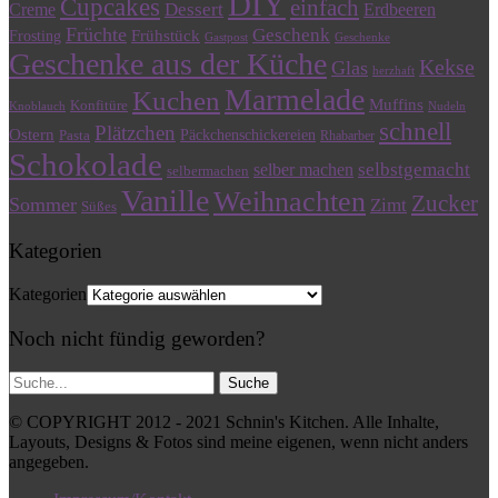
DIY
Cupcakes
einfach
Dessert
Creme
Erdbeeren
Früchte
Geschenk
Frühstück
Frosting
Gastpost
Geschenke
Geschenke aus der Küche
Kekse
Glas
herzhaft
Marmelade
Kuchen
Muffins
Konfitüre
Knoblauch
Nudeln
schnell
Plätzchen
Ostern
Päckchenschickereien
Pasta
Rhabarber
Schokolade
selbstgemacht
selber machen
selbermachen
Vanille
Weihnachten
Zucker
Sommer
Zimt
Süßes
Kategorien
Kategorien
Noch nicht fündig geworden?
© COPYRIGHT 2012 - 2021 Schnin's Kitchen. Alle Inhalte,
Layouts, Designs & Fotos sind meine eigenen, wenn nicht anders
angegeben.