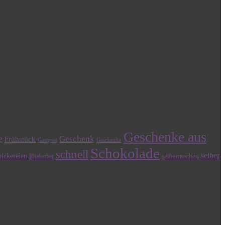
Geschenke aus
e
Geschenk
Frühstück
Gastpost
Geschenke
Schokolade
schnell
selber
ickereien
selbermachen
Rhabarber