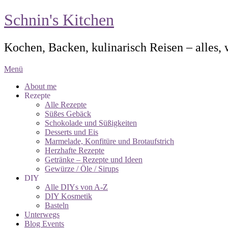
Schnin's Kitchen
Kochen, Backen, kulinarisch Reisen – alles,
Menü
About me
Rezepte
Alle Rezepte
Süßes Gebäck
Schokolade und Süßigkeiten
Desserts und Eis
Marmelade, Konfitüre und Brotaufstrich
Herzhafte Rezepte
Getränke – Rezepte und Ideen
Gewürze / Öle / Sirups
DIY
Alle DIYs von A-Z
DIY Kosmetik
Basteln
Unterwegs
Blog Events