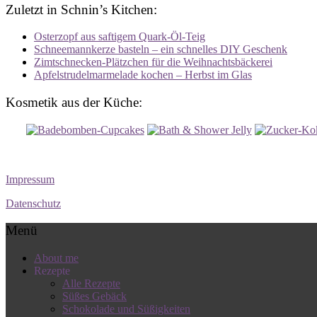
Zuletzt in Schnin’s Kitchen:
Osterzopf aus saftigem Quark-Öl-Teig
Schneemannkerze basteln – ein schnelles DIY Geschenk
Zimtschnecken-Plätzchen für die Weihnachtsbäckerei
Apfelstrudelmarmelade kochen – Herbst im Glas
Kosmetik aus der Küche:
Impressum
Datenschutz
Menü
About me
Rezepte
Alle Rezepte
Süßes Gebäck
Schokolade und Süßigkeiten