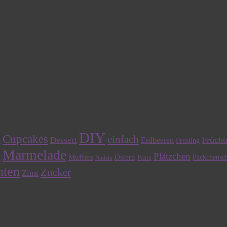
DIY
Cupcakes
einfach
Frücht
Dessert
e
Erdbeeren
Frosting
Marmelade
n
Plätzchen
Muffins
Ostern
Päckchensch
Pasta
Nudeln
hten
Zucker
Zimt