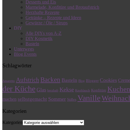
Desserts und Eis
Marmelade, Konfitüre und Brotaufstrich
Herzhafte Rezepte
Getränke – Rezepte und Ideen
Gewürze / Öle / Sirups
DIY
Alle DIYs von A-Z
DIY Kosmetik
Basteln
Unterwegs
Blog Events
Schlagwörter
Backen
Aufstrich
Basteln
Cookies
Crem
Blogger
Amaretto
Blog
der Küche
Kuche
Kekse
Glas
Konfitüre
herzhaft
Knoblauch
Vanille
Weihnac
Sommer
selbstgemacht
machen
Süßes
Kategorien
Kategorien