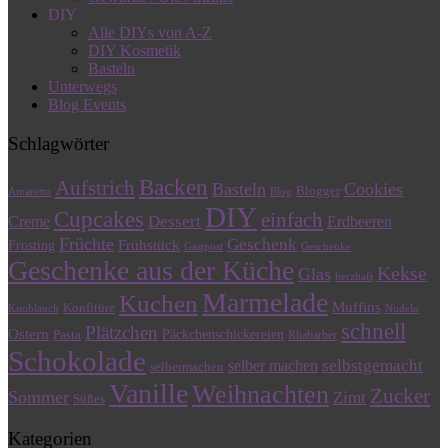
DIY
Alle DIYs von A-Z
DIY Kosmetik
Basteln
Unterwegs
Blog Events
Schlagwörter
Backen
Aufstrich
Basteln
Cookies
Blogger
Amaretto
Blog
DIY
Cupcakes
einfach
Dessert
Creme
Erdbeeren
Früchte
Geschenk
Frühstück
Frosting
Gastpost
Geschenke
Geschenke aus der Küche
Kekse
Glas
herzhaft
Marmelade
Kuchen
Muffins
Konfitüre
Knoblauch
Nudeln
schnell
Plätzchen
Ostern
Päckchenschickereien
Pasta
Rhabarber
Schokolade
selbstgemacht
selber machen
selbermachen
Vanille
Weihnachten
Zucker
Sommer
Zimt
Süßes
Kategorien