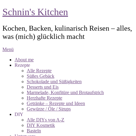
Schnin's Kitchen
Kochen, Backen, kulinarisch Reisen – alles,
was (mich) glücklich macht
Menü
About me
Rezepte
Alle Rezepte
Süßes Gebäck
Schokolade und Süßigkeiten
Desserts und Eis
Marmelade, Konfitüre und Brotaufstrich
Herzhafte Rezepte
Getränke – Rezepte und Ideen
Gewürze / Öle / Sirups
DIY
Alle DIYs von A-Z
DIY Kosmetik
Basteln