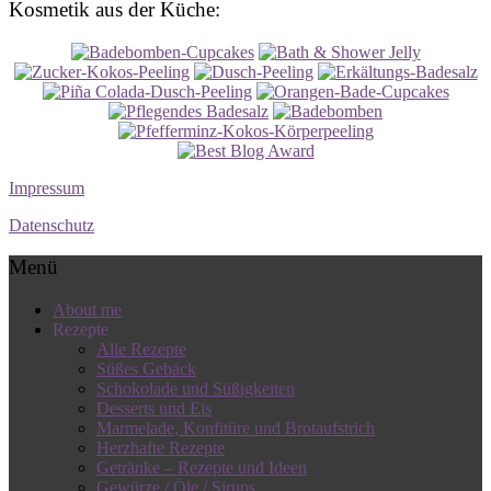
Kosmetik aus der Küche:
Impressum
Datenschutz
Menü
About me
Rezepte
Alle Rezepte
Süßes Gebäck
Schokolade und Süßigkeiten
Desserts und Eis
Marmelade, Konfitüre und Brotaufstrich
Herzhafte Rezepte
Getränke – Rezepte und Ideen
Gewürze / Öle / Sirups